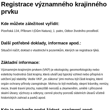
Registrace významného krajinného
prvku
Kde můžete záležitost vyřídit:
Plzeňská 134, Příbram I (Dům Natura), 1. patro, Odbor životního prostředí.
Další potřebné doklady, informace apod.:
Situační náčrt, doklad o vlastnictví k pozemkům, kterých se registrace týká.
Základní informace:
Významným krajinným prvkem (VKP) je ekologicky, geomorfologicky nebo
esteticky hodnotná část krajiny, která utváří její typický vzhled nebo přispívá k
udržení její stability. Vedle VKP „ze zákona“ jimi mohou být části krajiny, které
orgán ochrany přírody zaregistruje. Mohou to být mokřady, stepní trávníky, remízy,
meze, trvalé travní plochy, naleziště nerostů a zkamenělin, umělé i přirozené
skalní útvary, výchozy a odkryvy, cenné plochy porostů sídelních útvarů včetně
historických zahrad a parků apod.
Kdo je oprávněn podat žádost, oznámení apod: