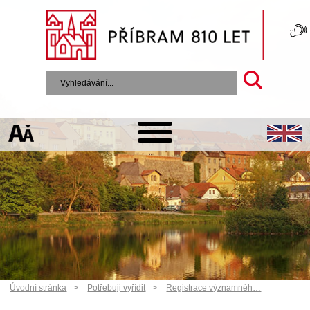
Úvodní stránka
Potřebuji vyřídit
Registrace významnéh…