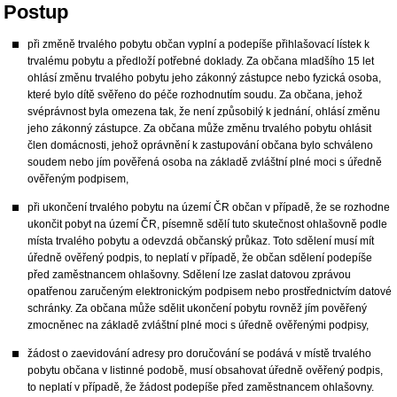
Postup
při změně trvalého pobytu občan vyplní a podepíše přihlašovací lístek k
trvalému pobytu a předloží potřebné doklady. Za občana mladšího 15 let
ohlásí změnu trvalého pobytu jeho zákonný zástupce nebo fyzická osoba,
které bylo dítě svěřeno do péče rozhodnutím soudu. Za občana, jehož
svéprávnost byla omezena tak, že není způsobilý k jednání, ohlásí změnu
jeho zákonný zástupce. Za občana může změnu trvalého pobytu ohlásit
člen domácnosti, jehož oprávnění k zastupování občana bylo schváleno
soudem nebo jím pověřená osoba na základě zvláštní plné moci s úředně
ověřeným podpisem,
při ukončení trvalého pobytu na území ČR občan v případě, že se rozhodne
ukončit pobyt na území ČR, písemně sdělí tuto skutečnost ohlašovně podle
místa trvalého pobytu a odevzdá občanský průkaz. Toto sdělení musí mít
úředně ověřený podpis, to neplatí v případě, že občan sdělení podepíše
před zaměstnancem ohlašovny. Sdělení lze zaslat datovou zprávou
opatřenou zaručeným elektronickým podpisem nebo prostřednictvím datové
schránky. Za občana může sdělit ukončení pobytu rovněž jím pověřený
zmocněnec na základě zvláštní plné moci s úředně ověřenými podpisy,
žádost o zaevidování adresy pro doručování se podává v místě trvalého
pobytu občana v listinné podobě, musí obsahovat úředně ověřený podpis,
to neplatí v případě, že žádost podepíše před zaměstnancem ohlašovny.