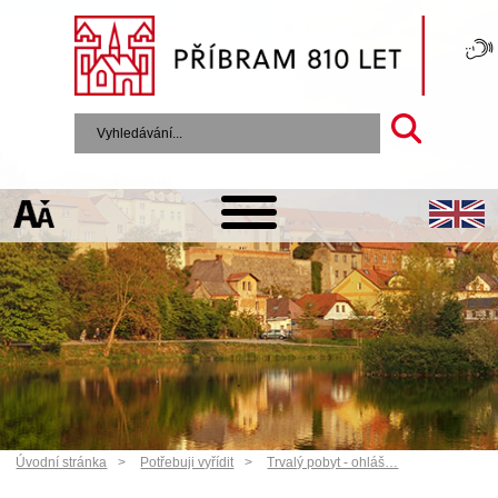
Úvodní stránka
Potřebuji vyřídit
Trvalý pobyt - ohláš…