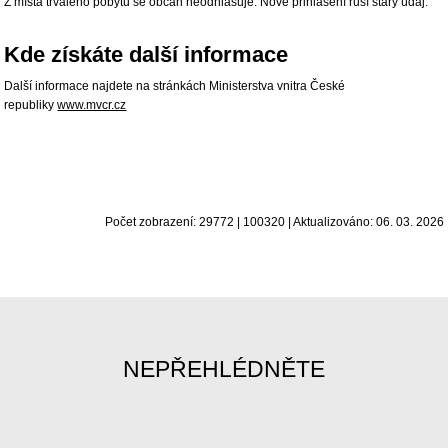
Z místa trvalého pobytu se občan neodhlašuje. Nové přihlášení ruší starý údaj.
Kde získáte další informace
Další informace najdete na stránkách Ministerstva vnitra České
republiky
www.mvcr.cz
Počet zobrazení: 29772 | 100320 | Aktualizováno: 06. 03. 2026
NEPŘEHLÉDNĚTE