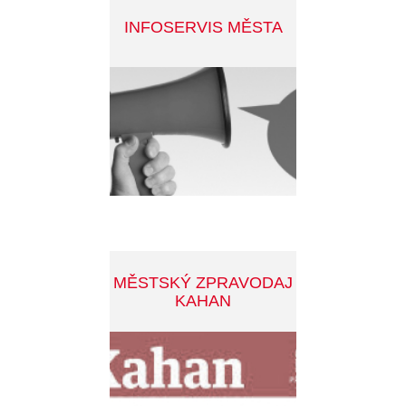
Tyršova 108, 261 01 Příbram
E-podatelna@pribram.eu
Tel: +420 318 402 211
ID datové schránky: 2ebbrqu
Ochrana osobních údajů
|
Cookies
Prohlášení o přístupnosti
INFOSERVIS