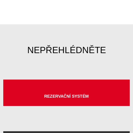
REZERVAČNÍ SYSTÉM
BUĎTE V OBRAZE S INFOSERVISEM MĚSTA
MINUTKY Z RADNICE: AKTUÁLNÍ INFO Z MĚSTA