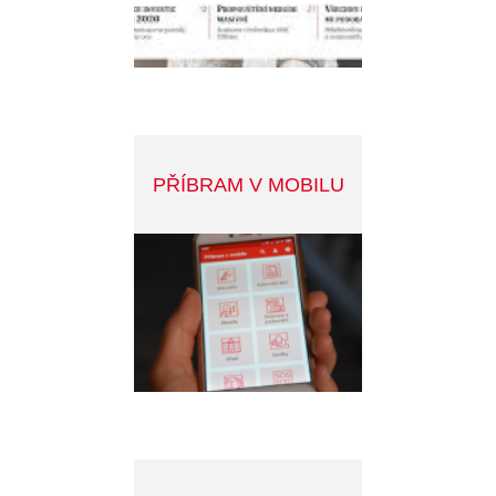
bližší informace
© 2026 Město Příbram. Všechna práva vyhrazena.
Developed by:
Smartim
Mapa stránek