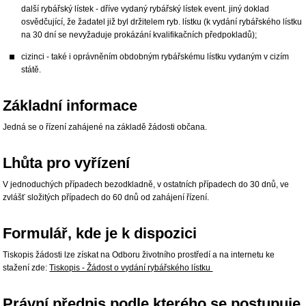
další rybářský lístek - dříve vydaný rybářský lístek event. jiný doklad
osvědčující, že žadatel již byl držitelem ryb. lístku (k vydání rybářského lístku
na 30 dní se nevyžaduje prokázání kvalifikačních předpokladů);
cizinci - také i oprávněním obdobným rybářskému lístku vydaným v cizím
státě.
Základní informace
Jedná se o řízení zahájené na základě žádosti občana.
Lhůta pro vyřízení
V jednoduchých případech bezodkladně, v ostatních případech do 30 dnů, ve
zvlášť složitých případech do 60 dnů od zahájení řízení.
Formulář, kde je k dispozici
Tiskopis žádosti lze získat na Odboru životního prostředí a na internetu ke
stažení zde:
Tiskopis - Žádost o vydání rybářského lístku
Právní předpis podle kterého se postupuje