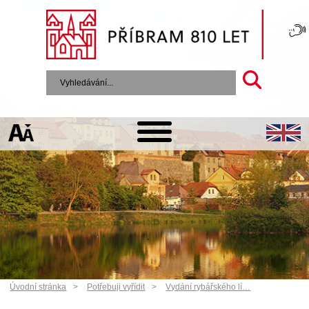
Úvodní stránka
Potřebuji vyřídit
Vydání rybářského lí…