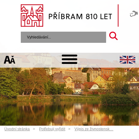
Úvodní stránka
Potřebuji vyřídit
Výpis ze živnostensk…