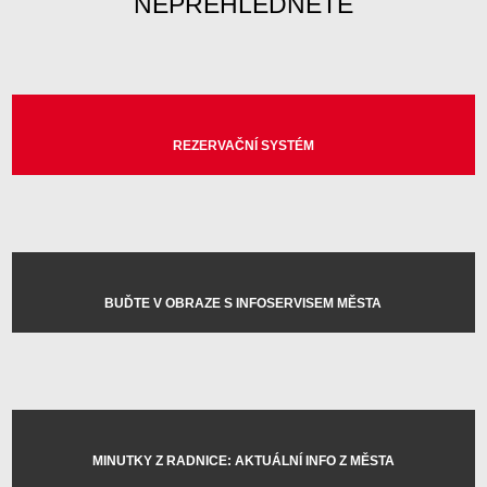
NEPŘEHLÉDNĚTE
REZERVAČNÍ SYSTÉM
BUĎTE V OBRAZE S INFOSERVISEM MĚSTA
MINUTKY Z RADNICE: AKTUÁLNÍ INFO Z MĚSTA