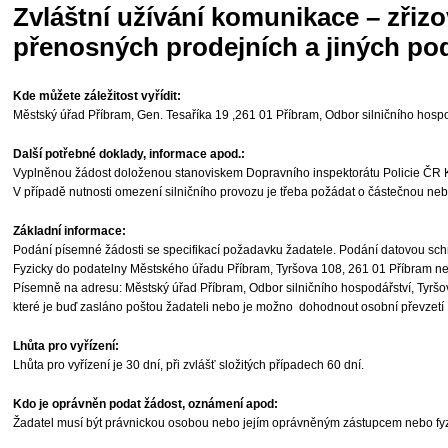
Zvláštní užívání komunikace – zřizo
přenosných prodejních a jiných po
Kde můžete záležitost vyřídit:
Městský úřad Příbram, Gen. Tesaříka 19 ,261 01 Příbram, Odbor silničního hosp
Další potřebné doklady, informace apod.:
Vyplněnou žádost doloženou stanoviskem Dopravního inspektorátu Policie ČR 
V případě nutnosti omezení silničního provozu je třeba požádat o částečnou n
Základní informace:
Podání písemné žádosti se specifikací požadavku žadatele. Podání datovou sc
Fyzicky do podatelny Městského úřadu Příbram, Tyršova 108, 261 01 Příbram ne
Písemně na adresu: Městský úřad Příbram, Odbor silničního hospodářství, Tyršo
které je buď zasláno poštou žadateli nebo je možno dohodnout osobní převzetí
Lhůta pro vyřízení:
Lhůta pro vyřízení je 30 dní, při zvlášť složitých případech 60 dní.
Kdo je oprávněn podat žádost, oznámení apod:
Žadatel musí být právnickou osobou nebo jejím oprávněným zástupcem nebo fy