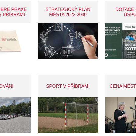
OBRÉ PRAXE
STRATEGICKÝ PLÁN
DOTACE 
V PŘÍBRAMI
MĚSTA 2022-2030
ÚSP
OVÁNÍ
SPORT V PŘÍBRAMI
CENA MĚST