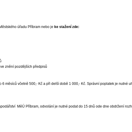
ví Městského úřadu Příbram nebo je
ke stažení zde:
ů
 ve znění pozdějších předpisů
, do 6 měsíců včetně 500,- Kč a při delší době 1 000,- Kč. Správní poplatek je nutn
podářství MěÚ Příbram, odvolání je nutné podat do 15 dnů ode dne obdržení rozh