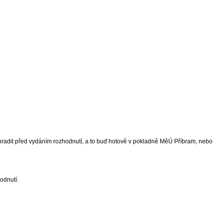
é uhradit před vydáním rozhodnutí, a to buď hotově v pokladně MěÚ Příbram, nebo
odnutí.