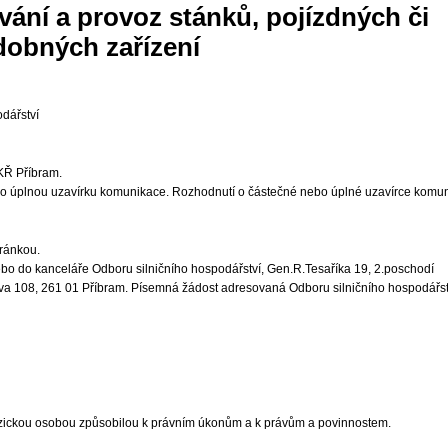
vání a provoz stánků, pojízdných či
dobných zařízení
odářství
KŘ Příbram.
ebo úplnou uzavírku komunikace. Rozhodnutí o částečné nebo úplné uzavírce komun
hránkou.
bo do kanceláře Odboru silničního hospodářství, Gen.R.Tesaříka 19, 2.poschodí
va 108, 261 01 Příbram. Písemná žádost adresovaná Odboru silničního hospodářství 
zickou osobou způsobilou k právním úkonům a k právům a povinnostem.