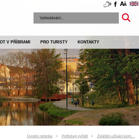
VOT V PŘÍBRAMI
PRO TURISTY
KONTAKTY
Úvodní stránka
Potřebuji vyřídit
Zvláštní užívání kom…