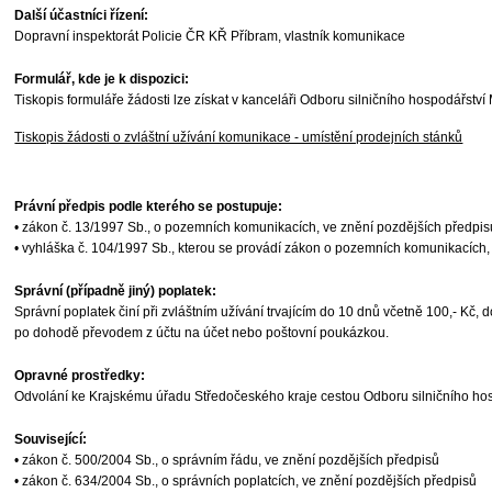
Další účastníci řízení:
Dopravní inspektorát Policie ČR KŘ Příbram, vlastník komunikace
Formulář, kde je k dispozici:
Tiskopis formuláře žádosti lze získat v kanceláři Odboru silničního hospodářst
Tiskopis žádosti o zvláštní užívání komunikace - umístění prodejních stánků
Právní předpis podle kterého se postupuje:
• zákon č. 13/1997 Sb., o pozemních komunikacích, ve znění pozdějších předpis
• vyhláška č. 104/1997 Sb., kterou se provádí zákon o pozemních komunikacích,
Správní (případně jiný) poplatek:
Správní poplatek činí při zvláštním užívání trvajícím do 10 dnů včetně 100,- Kč
po dohodě převodem z účtu na účet nebo poštovní poukázkou.
Opravné prostředky:
Odvolání ke Krajskému úřadu Středočeského kraje cestou Odboru silničního hos
Související:
• zákon č. 500/2004 Sb., o správním řádu, ve znění pozdějších předpisů
• zákon č. 634/2004 Sb., o správních poplatcích, ve znění pozdějších předpisů