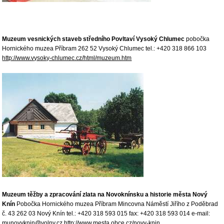
Muzeum vesnických staveb středního Povltaví Vysoký Chlumec
pobočka
Hornického muzea Příbram 262 52 Vysoký Chlumec tel.: +420 318 866 103
http://www.vysoky-chlumec.cz/html/muzeum.htm
Muzeum těžby a zpracování zlata na Novoknínsku a historie města Nový
Knín
Pobočka Hornického muzea Příbram Mincovna Náměstí Jiřího z Poděbrad
č. 43 262 03 Nový Knín tel.: +420 318 593 015 fax: +420 318 593 014 e-mail:
munovyknin@volny.cz
http://www.mesta.obce.cz/novy-knin