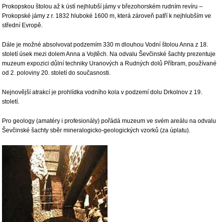
Prokopskou štolou až k ústí nejhlubší jámy v březohorském rudním revíru –
Prokopské jámy z r. 1832 hluboké 1600 m, která zároveň patří k nejhlubším ve
střední Evropě.
Dále je možné absolvovat podzemím 330 m dlouhou Vodní štolou Anna z 18.
století úsek mezi dolem Anna a Vojtěch. Na odvalu Ševčinské šachty prezentuje
muzeum expozici důlní techniky Uranových a Rudných dolů Příbram, používané
od 2. poloviny 20. století do současnosti.
Nejnovější atrakcí je prohlídka vodního kola v podzemí dolu Drkolnov z 19.
století.
Pro geology (amatéry i profesionály) pořádá muzeum ve svém areálu na odvalu
Ševčinské šachty sběr mineralogicko-geologických vzorků (za úplatu).