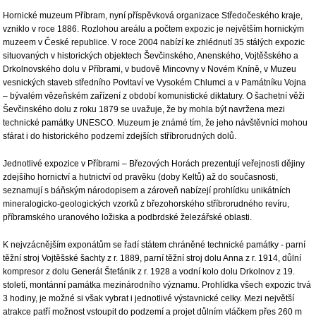
Hornické muzeum Příbram, nyní příspěvková organizace Středočeského kraje,
vzniklo v roce 1886. Rozlohou areálu a počtem expozic je největším hornickým
muzeem v České republice. V roce 2004 nabízí ke zhlédnutí 35 stálých expozic
situovaných v historických objektech Ševčinského, Anenského, Vojtěšského a
Drkolnovského dolu v Příbrami, v budově Mincovny v Novém Kníně, v Muzeu
vesnických staveb středního Povltaví ve Vysokém Chlumci a v Památníku Vojna
– bývalém vězeňském zařízení z období komunistické diktatury. O šachetní věži
Ševčinského dolu z roku 1879 se uvažuje, že by mohla být navržena mezi
technické památky UNESCO. Muzeum je známé tím, že jeho návštěvníci mohou
sfárat i do historického podzemí zdejších stříbrorudných dolů.
Jednotlivé expozice v Příbrami – Březových Horách prezentují veřejnosti dějiny
zdejšího hornictví a hutnictví od pravěku (doby Keltů) až do současnosti,
seznamují s báňským národopisem a zároveň nabízejí prohlídku unikátních
mineralogicko-geologických vzorků z březohorského stříbrorudného revíru,
příbramského uranového ložiska a podbrdské železářské oblasti.
K nejvzácnějším exponátům se řadí státem chráněné technické památky - parní
těžní stroj Vojtěšské šachty z r. 1889, parní těžní stroj dolu Anna z r. 1914, důlní
kompresor z dolu Generál Štefánik z r. 1928 a vodní kolo dolu Drkolnov z 19.
století, montánní památka mezinárodního významu. Prohlídka všech expozic trvá
3 hodiny, je možné si však vybrat i jednotlivé výstavnické celky. Mezi největší
atrakce patří možnost vstoupit do podzemí a projet důlním vláčkem přes 260 m