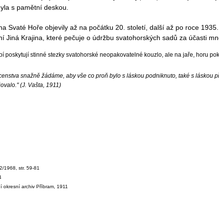
la s pamětní deskou.
na Svaté Hoře objevily až na počátku 20. století, další až po roce 19
 Jiná Krajina, které pečuje o údržbu svatohorských sadů za účasti m
 poskytují stinné stezky svatohorské neopakovatelné kouzlo, ale na jaře, horu po
enstva snažně žádáme, aby vše co proň bylo s láskou podniknuto, také s láskou při
valo." (J. Vašta, 1911)
2/1968, str. 59-81
4
ní okresní archiv Příbram, 1911