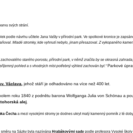
arvu svých strání.
ek podle návrhu učitele Jana Vašty v přírodní park. Ve spolkové kronice je zapsá
traňoval. Mladé stromky, kde vyhnutí nebylo, jinam přesazoval. Z vykopaného kame
í zachovalého starého porostu, přírodní park, v němž zračila by se okrasná zahrada, 
Parkové úpra
, příjemný pohled a s vhodných míst potřebný výhled zachován byl.“
sv. Václava
,
jehož stáří je odhadováno na více než 400 let.
ice kolem roku 1840 z podnětu barona Wolfganga Julia von Schönau a p
tohorská alej
.
uka Čecha
a mezi vysokými stromy je dodnes ukryt malý kamenný pomník z té dob
ve směru na Sázky byla nazývána
Hrabákovými sady
podle profesora Vysoké škol