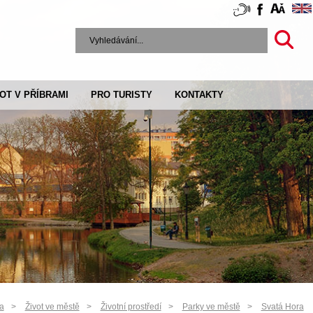
VOT V PŘÍBRAMI
PRO TURISTY
KONTAKTY
a
Život ve městě
Životní prostředí
Parky ve městě
Svatá Hora