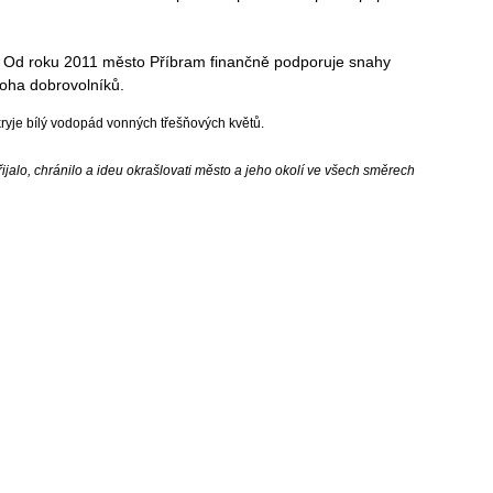
35. Od roku 2011 město Příbram finančně podporuje snahy
noha dobrovolníků.
kryje bílý vodopád vonných třešňových květů.
jalo, chránilo a ideu okrašlovati město a jeho okolí ve všech směrech