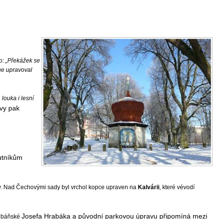
no:
„Překážek se
ne upravoval
louka i lesní
vy pak
outníkům
y. Nad Čechovými sady byl vrchol kopce upraven na
Kalvárii
, které vévodí
Josefa Hrabáka a původní parkovou úpravu připomíná mezi
y báňské