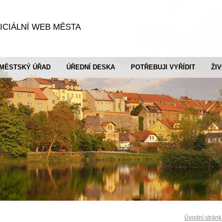
ICIÁLNÍ WEB MĚSTA
MĚSTSKÝ ÚŘAD
ÚŘEDNÍ DESKA
POTŘEBUJI VYŘÍDIT
ŽI
Úvodní stránk