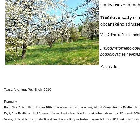
smrky usazená mohy
Třešňové sady
se 
občanského sdružení
V každém ročním období
„Přírodymilovného obec
podporovati se neobtěžo
Mapa zde.
..
Text a foto: Ing. Petr Bílek, 2010
Prameny:
Bezděka, J.,V.: Ulicemi staré Příbramě-místopis historie názvy, Vlastivědný sborník Podbrdska 
Fryš, J. a Podlaha, J.: Příbram, přítomná minulost, Vydáno nákladem vlastním v Příbrami, 200
Vašta, J.: Přehled činnosti Okrašlovacího spolku pro Příbram a okolí 1886-1911, rukopis, Stát