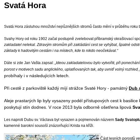
Svatá Hora
Svatá Hora zásluhou množství nejrůznějších stromů často mění v průběhu roku b
Svahy Hory od roku 1902 začal postupně zvelebovat příbramský okrašlovací spol
zakladatel nelekal. Zdravým stromům při zakládání cest se vyhýbal, špatné ods
základy k hadovitým cestám i na místech, kde to nikdo neočekával.“
Dále si zde Jan Vašta zapsal:
„Ideou zakladatelovou bylo vytvořiti, při ponechán
porost v motivech sadu anglického, uplatňovaných tak, aby uvnitř volný rozhled
probíhaly i v následujících letech.
Při cestě z parkoviště každý míjí strážce Svaté Hory - památný
Dub 
Aleje prastarých lip byly vysazeny podél přístupových cest k basil
poskytují stín dodnes. V roce 2013 byla odborně ošetřena lipová
Sva
Les naproti Dubu sv. Václava byl vysazen a pojmenován názvem
Sady Svatopl
kamenné barokní sousoší znázorňující Krista na kříži.
Část lesních porostů 