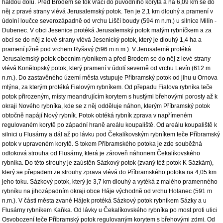
haldou dolu. Před Brodem se tok vrací do původního koryta a na 6,09 km se do
něj z pravé strany vlévá Jerusalemský potok. Ten je 2,1 km dlouhý a pramení v
údolní loučce severozápadně od vrchu Liščí boudy (594 m n.m.) u silnice Milín -
Dubenec. V obci Jesenice protéká Jerusalemský potok malým rybníčkem a za
obcí se do něj z levé strany vlévá Jesenický potok, který je dlouhý 1,4 ha a
pramení jižně pod vrchem Ryšavý (596 m n.m.). V Jerusalemě protéká
Jerusalemský potok obecním rybníkem a před Brodem se do něj z levé strany
vlévá Konětopský potok, který pramení v údolí severně od vrchu Levín (612 m
n.m.). Do zastavěného území města vstupuje Příbramský potok od jihu u Ornova
mlýna, za kterým protéká Fialovým rybníkem. Od přepadu Fialova rybníka teče
potok přirozeným, místy meandrujícím korytem s hustými břehovými porosty až k
okraji Nového rybníka, kde se z něj odděluje náhon, kterým Příbramský potok
obtočně napájí Nový rybník. Potok obtéká rybník zprava v napřímeném
regulovaném korytě po západní hraně areálu koupaliště. Od areálu koupaliště k
silnici u Flusárny a dál až po lávku pod Čekalíkovským rybníkem teče Příbramský
potok v upraveném korytě. S tokem Příbramského potoka je zde souběžná
odtoková strouha od Flusárny, která je zároveň náhonem Čekalíkovského
rybníka. Do této strouhy je zaústěn Sázkový potok (zvaný též potok K Sázkám),
který se přepadem ze strouhy zprava vlévá do Příbramského potoka na 4,05 km
jeho toku. Sázkový potok, který je 3,7 km dlouhý a vytéká z malého pramenného
rybníku na jihozápadním okraji obce Háje východně od vrchu Holanec (591 m
n.m.). V části města zvané Hájek protéká Sázkový potok rybníkem Sázky a u
Flusárny rybníkem Kaňka. Od lávky u Čekalíkovského rybníka po most proti ulici
Osvobození teče Příbramský potok regulovaným korytem s břehovými zdmi. Od