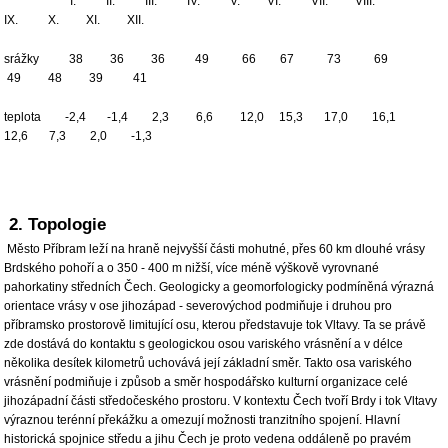
I. II. III. IV. V. VI. VII. VIII.
IX. X. XI. XII.
srážky 38 36 36 49 66 67 73 69
49 48 39 41
teplota -2,4 -1,4 2,3 6,6 12,0 15,3 17,0 16,1
12,6 7,3 2,0 -1,3
2. Topologie
Město Příbram leží na hraně nejvyšší části mohutné, přes 60 km dlouhé vrásy
Brdského pohoří a o 350 - 400 m nižší, více méně výškově vyrovnané
pahorkatiny středních Čech. Geologicky a geomorfologicky podmíněná výrazná
orientace vrásy v ose jihozápad - severovýchod podmiňuje i druhou pro
příbramsko prostorově limitující osu, kterou představuje tok Vltavy. Ta se právě
zde dostává do kontaktu s geologickou osou variského vrásnění a v délce
několika desítek kilometrů uchovává její základní směr. Takto osa variského
vrásnění podmiňuje i způsob a směr hospodářsko kulturní organizace celé
jihozápadní části středočeského prostoru. V kontextu Čech tvoří Brdy i tok Vltavy
výraznou terénní překážku a omezují možnosti tranzitního spojení. Hlavní
historická spojnice středu a jihu Čech je proto vedena oddáleně po pravém