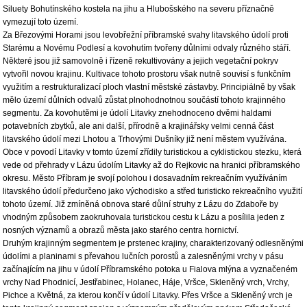
Siluety Bohutínského kostela na jihu a Hlubošského na severu příznačně
vymezují toto území.
Za Březovými Horami jsou levobřežní příbramské svahy litavského údolí proti
Starému a Novému Podlesí a kovohutím tvořeny důlními odvaly různého stáří.
Některé jsou již samovolně i řízeně rekultivovány a jejich vegetační pokryv
vytvořil novou krajinu. Kultivace tohoto prostoru však nutně souvisí s funkčním
využitím a restrukturalizací ploch vlastní městské zástavby. Principiálně by však
mělo území důlních odvalů zůstat plnohodnotnou součástí tohoto krajinného
segmentu. Za kovohutěmi je údolí Litavky znehodnoceno dvěmi haldami
potavebních zbytků, ale ani další, přírodně a krajinářsky velmi cenná část
litavského údolí mezi Lhotou a Trhovými Dušníky již není městem využívána.
Obce v povodí Litavky v tomto území zřídily turistickou a cyklistickou stezku, která
vede od přehrady v Lázu údolím Litavky až do Rejkovic na hranici příbramského
okresu. Město Příbram je svojí polohou i dosavadním rekreačním využíváním
litavského údolí předurčeno jako východisko a střed turisticko rekreačního využití
tohoto území. Již zmíněná obnova staré důlní struhy z Lázu do Zdaboře by
vhodným způsobem zaokruhovala turistickou cestu k Lázu a posílila jeden z
nosných významů a obrazů města jako starého centra hornictví.
Druhým krajinným segmentem je prstenec krajiny, charakterizovaný odlesněnými
údolími a planinami s převahou lučních porostů a zalesněnými vrchy v pásu
začínajícím na jihu v údolí Příbramského potoka u Fialova mlýna a vyznačeném
vrchy Nad Phodnicí, Jestřabinec, Holanec, Háje, Vršce, Skleněný vrch, Vrchy,
Pichce a Květná, za kterou končí v údolí Litavky. Přes Vršce a Skleněný vrch je