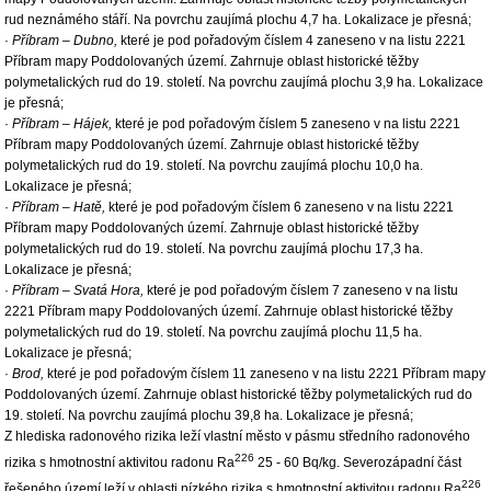
rud neznámého stáří. Na povrchu zaujímá plochu 4,7 ha. Lokalizace je přesná;
·
Příbram – Dubno,
které je pod pořadovým číslem 4 zaneseno v na listu 2221
Příbram mapy Poddolovaných území. Zahrnuje oblast historické těžby
polymetalických rud do 19. století. Na povrchu zaujímá plochu 3,9 ha. Lokalizace
je přesná;
·
Příbram – Hájek,
které je pod pořadovým číslem 5 zaneseno v na listu 2221
Příbram mapy Poddolovaných území. Zahrnuje oblast historické těžby
polymetalických rud do 19. století. Na povrchu zaujímá plochu 10,0 ha.
Lokalizace je přesná;
·
Příbram – Hatě,
které je pod pořadovým číslem 6 zaneseno v na listu 2221
Příbram mapy Poddolovaných území. Zahrnuje oblast historické těžby
polymetalických rud do 19. století. Na povrchu zaujímá plochu 17,3 ha.
Lokalizace je přesná;
·
Příbram – Svatá Hora,
které je pod pořadovým číslem 7 zaneseno v na listu
2221 Příbram mapy Poddolovaných území. Zahrnuje oblast historické těžby
polymetalických rud do 19. století. Na povrchu zaujímá plochu 11,5 ha.
Lokalizace je přesná;
·
Brod,
které je pod pořadovým číslem 11 zaneseno v na listu 2221 Příbram mapy
Poddolovaných území. Zahrnuje oblast historické těžby polymetalických rud do
19. století. Na povrchu zaujímá plochu 39,8 ha. Lokalizace je přesná;
Z hlediska radonového rizika leží vlastní město v pásmu středního radonového
226
rizika s hmotnostní aktivitou radonu Ra
25 - 60 Bq/kg. Severozápadní část
226
řešeného území leží v oblasti nízkého rizika s hmotnostní aktivitou radonu Ra