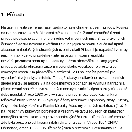
1. Příroda
Na území města se nenacházejí žádná zvláště chráněná území přírody. Rovněž
od Brd po Vltavu se v širším okolí města nenachází žádné chráněné území
přírody přestože je zde mnoho přírodně velmi cenných míst. Snad právě jejich
četnost až dosud nevedla k většímu tlaku na jejich ochranu. Současná úplná
absence maloplošných chráněných území v okolí Příbrami je nápadná i z mapy
jejich - jinak v celku pravidelné - sítě na ostatním území republiky.
Největší pozornost proto byla historicky upřena především na Brdy, jejichž
příroda se zdála ohrožena zřízením vojenského výcvikového prostoru ve
dvacátých letech. Šlo především o smýcení 1280 ha lesních porostů pro
vybudování vojenských střelnic. Tehdejší obavy z celkového rozkladu lesních
společenstev se nesplnily a na odlesněných plochách se vyvinula náhradní a
přitom cenná společenstva skalnatých horských strání. Zájem o Brdy však od té
doby neustal. V roce 1933 byly vyhlášeny přírodní rezervace Kuchyňka a
Míšovské buky. V roce 1955 byly vyhlášeny rezervace Fajmanovy skály - Klenky,
Chyninské buky, Kokšín a Planinské buky. Všechny o malých rozlohách (1 až 9
ha), všechny v bukových porostech a všechny ve dvou sousedních katastrech
tehdejšího okresu Blovice v jihozápadním výběžku Brd - Třemošenské vrchovině.
Zde byla postupně vyhlášena i další chráněná území. V roce 1964 CHPV
Hřebenec, v roce 1966 CHN Třemešný vrch a rezervace Getsemanka I a II a