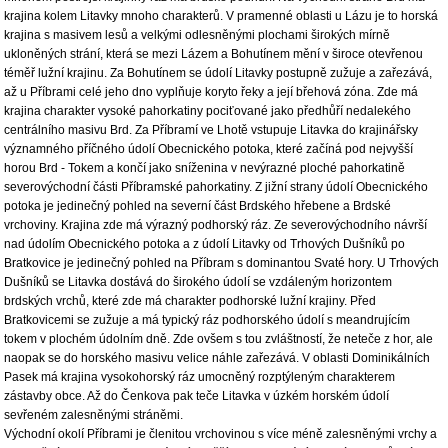
krajina kolem Litavky mnoho charakterů. V pramenné oblasti u Lázu je to horská
krajina s masivem lesů a velkými odlesněnými plochami širokých mírně
ukloněných strání, která se mezi Lázem a Bohutínem mění v široce otevřenou
téměř lužní krajinu. Za Bohutínem se údolí Litavky postupně zužuje a zařezává,
až u Příbrami celé jeho dno vyplňuje koryto řeky a její břehová zóna. Zde má
krajina charakter vysoké pahorkatiny pociťované jako předhůří nedalekého
centrálního masivu Brd. Za Příbramí ve Lhotě vstupuje Litavka do krajinářsky
významného příčného údolí Obecnického potoka, které začíná pod nejvyšší
horou Brd - Tokem a končí jako sníženina v nevýrazné ploché pahorkatině
severovýchodní části Příbramské pahorkatiny. Z jižní strany údolí Obecnického
potoka je jedinečný pohled na severní část Brdského hřebene a Brdské
vrchoviny. Krajina zde má výrazný podhorský ráz. Ze severovýchodního návrší
nad údolím Obecnického potoka a z údolí Litavky od Trhových Dušníků po
Bratkovice je jedinečný pohled na Příbram s dominantou Svaté hory. U Trhových
Dušníků se Litavka dostává do širokého údolí se vzdáleným horizontem
brdských vrchů, které zde má charakter podhorské lužní krajiny. Před
Bratkovicemi se zužuje a má typický ráz podhorského údolí s meandrujícím
tokem v plochém údolním dně. Zde ovšem s tou zvláštností, že neteče z hor, ale
naopak se do horského masivu velice náhle zařezává. V oblasti Dominikálních
Pasek má krajina vysokohorský ráz umocněný rozptýleným charakterem
zástavby obce. Až do Čenkova pak teče Litavka v úzkém horském údolí
sevřeném zalesněnými stráněmi.
Východní okolí Příbrami je členitou vrchovinou s více méně zalesněnými vrchy a