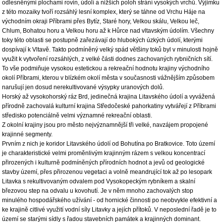
odlesněnými plochami rovin, údolí a nižších poloh strání vysokých vrchů. Výjimku
z této mozaiky tvoří rozsáhlý lesní komplex, který se táhne od Vrchu Háje na
východním okraji Příbrami přes Bytíz, Staré hory, Velkou skálu, Velkou leč,
Chlum, Bohatou horu a Velkou horu až k Hůrce nad vltavským údolím. Všechny
toky této oblasti se postupně zařezávají do hlubokých úzkých údolí, kterými
dospívají k Vltavě. Takto podmíněný velký spád většiny toků byl v minulosti hojně
využit k vytvoření rozsáhlých, z velké části dodnes zachovaných rybničních sítí.
To vše podmiňuje vysokou estetickou a rekreační hodnotu krajiny východního
okolí Příbrami, kterou v blízkém okolí města v současnosti vážnějším způsobem
narušují jen dosud nerekultivované výsypky uranových dolů.
Horský až vysokohorský ráz Brd, jedinečná krajina Litavského údolí a vyvážená
přírodně zachovalá kulturní krajina Středočeské pahorkatiny vytvářejí z Příbrami
středisko potenciálně velmi významné rekreační oblasti.
Z okolní krajiny jsou pro město nejvýznamnější tři velké, navzájem propojené
krajinné segmenty.
Prvním z nich je koridor Litavského údolí od Bohutína po Bratkovice. Toto území
je charakteristické velmi proměnlivým krajinným rázem s velkou koncentrací
přirozených i kulturně podmíněných přírodních hodnot a jevů od geologické
stavby území, přes přirozenou vegetaci a volně meandrující tok až po lesopark
Litavka s rekultivovaným odvalem pod Vysokopeckým rybníkem a skalní
březovou step na odvalu u kovohutí. Je v něm mnoho zachovalých stop
minulého hospodářského užívání - od hornické činnosti po neobvykle efektivní a
ke krajině citlivé využití vodní síly Litavky a jejích přítoků. V neposlední řadě je to
území se starými sídly s řadou stavebních památek a krajinných dominant.