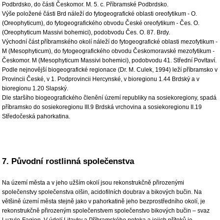
Podbrdsko, do části Českomor. M. 5. c. Příbramské Podbrdsko.
Výše položené části Brd náleží do fytogeografické oblasti oreofytikum - O.
(Oreophyticum), do fytogeografického obvodu České oreofytikum - Čes. O.
(Oreophyticum Massivi bohemici), podobvodu Čes. O. 87. Brdy.
Východní část příbramského okolí náleží do fytogeografické oblasti mezofytikum -
M (Mesophyticum), do fytogeografického obvodu Českomoravské mezofytikum -
Českomor. M (Mesophyticum Massivi bohemici), podobvodu 41. Střední Povltaví.
Podle nejnovější biogeografické regionace (Dr. M. Culek, 1994) leží příbramsko v
Provincii České, v 1. Podprovincii Hercynské, v bioregionu 1.44 Brdský a v
bioregionu 1.20 Slapský.
Dle staršího biogeografického členění území republiky na sosiekoregiony, spadá
příbramsko do sosiekoregionu III.9 Brdská vrchovina a sosiekoregionu II.19
Středočeská pahorkatina.
7. Původní rostlinná společenstva
Na území města a v jeho užším okolí jsou rekonstrukčně přirozenými
společenstvy společenstva olšin, acidofilních doubrav a bikových bučin. Na
většině území města stejně jako v pahorkatině jeho bezprostředního okolí, je
rekonstrukčně přirozeným společenstvem společenstvo bikových bučin – svaz
Luzulo-Fagion. V údolí Litavky a Příbramského potoka a jejich přítoků je