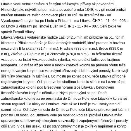
Litavka vodu velmi nestálou s častými srážkovými přívaly až povodněmi.
Historicky jako největší připomínána povodeň z roku 1849, kdy při noční průtrži
mračen utonulo ve svých domovech přes 30 lidí. Na území města - od
Vysokopeckého rybníka po Lhotu u Příbrami - má Litavka ČHP 1 - 11 - 04 - 003 a
od Lhoty u Příbrami po Trhové Dušníky ČHP 1 - 11 - 04 – 007. Celý tok je ve
správě Povodí Vltavy.
Litavka vytéká z vodárenské nádrže Láz (642,5 m n. m) přibližně na 51. říčním
kilometru. Přítokem nádrže je řada drobných vodotečí, které pramení v bazénu
mezi vrchy Bílá skála (721,4 m n.m.), Hradiště (839,6 m n.m.), Brdce (839,0 m
n.m.), Zavírka (719,6 m n.m.) a Žernovák (676,0 m n.m.). Do řešeného území
vstupuje u za hrází Vysokopeckého rybníka, kde protéká kulisovou krajinou
lesoparku. Od hráze až po brod a most k chatové kolonii na pravém břehu teče
neregulovaným korytem se vzrostlými přirozenými břehovými porosty, které svoji
šíří místy přecházejí v lužní les. Od mostu po konec parku teče Litavka přírodně
regulovaným korytem. Od sportovního stadiónu k mostu silnice na Lazec až po
zahrádkářskou kolonii pod Březovými horami teče Litavka v betonovém
lichoběžníkovém korytě s několika nízkými prahovými stupni. Podél
zahrádkářské kolonie až po pěší lávku do Drmlova Pole teče Litavka v korytě se
starou regulací. Od lávky do Drmlova Pole až ke Lhotě je tok Litavky hranicí
území města. Od lávky k mostu do Drmlova Pole teče Litavka přirozenými lučními
porosty. Od mostu do Drmlova Pole po most do Podlesí protéká Litavka málo
upraveným stabilizovaným korytem se vzrostlými zapojenými břehovými porosty
olší a vrb. V dalším úseku až po starý cihlový most je tok řeky napřímen a koryto