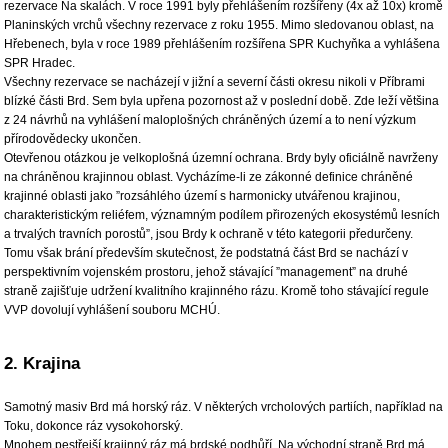
rezervace Na skalách. V roce 1991 byly přehlášením rozšířeny (4x až 10x) kromě
Planinských vrchů všechny rezervace z roku 1955. Mimo sledovanou oblast, na
Hřebenech, byla v roce 1989 přehlášením rozšířena SPR Kuchyňka a vyhlášena
SPR Hradec.
Všechny rezervace se nacházejí v jižní a severní části okresu nikoli v Příbrami
blízké části Brd. Sem byla upřena pozornost až v poslední době. Zde leží většina
z 24 návrhů na vyhlášení maloplošných chráněných území a to není výzkum
přírodovědecky ukončen.
Otevřenou otázkou je velkoplošná územní ochrana. Brdy byly oficiálně navrženy
na chráněnou krajinnou oblast. Vycházíme-li ze zákonné definice chráněné
krajinné oblasti jako ”rozsáhlého území s harmonicky utvářenou krajinou,
charakteristickým reliéfem, významným podílem přirozených ekosystémů lesních
a trvalých travních porostů”, jsou Brdy k ochraně v této kategorii předurčeny.
Tomu však brání především skutečnost, že podstatná část Brd se nachází v
perspektivním vojenském prostoru, jehož stávající ”management” na druhé
straně zajišťuje udržení kvalitního krajinného rázu. Kromě toho stávající regule
VVP dovolují vyhlášení souboru MCHÚ.
2. Krajina
Samotný masiv Brd má horský ráz. V některých vrcholových partiích, například na
Toku, dokonce ráz vysokohorský.
Mnohem pestřejší krajinný ráz má brdské podhůří. Na východní straně Brd má