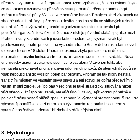
břehu Vltavy. Tato relativní neprostupnost území způsobila, že jeho osídlení bylo
co do polohy a vztahovosti při svém vzniku primárně určeno geomorfologií
terénu a úživností půdy. Vznikla zde poměrně hustá síť malých sídel vázaných na
vhodné údolní enklávy s přirozenou dostředností na sídla ve sbíhavých uzlech
údolní sítě. Toto výrazně regionální organizace území se uchovala i přes
pozdější organizační osy území. Jednou z nich je původně slabá spojnice mezi
Prahou a sídly západní části jihočeského prostoru. Její význam však byl
především regionální pro sídla na východní straně Brd. V době zakládání nových
efektivních cest v 18 století Příbrami dokonce zbyla jen tato pro ni důležitá
regionálně tranzitní funkce a středo - jižní tranzitní spojnice se jí vzdálila. Nová
energeticky úsporná trasa této spojnice je vzdálena Vltavě jen tolik, aby
nemusela překonávat příčná erosivní údolí jejích přítoků. Ze stejných důvodů se
však nepouští ani do vyšších poloh pahorkatiny. Příbram se tak nikdy nestala
tranzitním městem ve vlastním slova smyslu a její rozvoj se opíral především o
vlastní místní zdroje. Její poloha v regionu je také strategicky situována nikoli
vůči středo - jižní spojnici země, ale vůči údolí Litavky, jejíž koridor přibližně v
polovině délky pohoří příčně spojuje západní a východní prostor podhůří Brd. Pro
východní podhůří se tak Příbram stala významným regionálním centrem s
výrazně dostředivou orientací blízkého i vzdálenějšího okolí.
3. Hydrologie