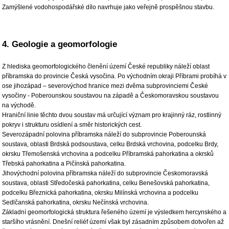
Zamýšlené vodohospodářské dílo navrhuje jako veřejně prospěšnou stavbu.
4. Geologie a geomorfologie
Z hlediska geomorfologického členění území České republiky náleží oblast
příbramska do provincie Česká vysočina. Po východním okraji Příbrami probíhá v
ose jihozápad – severovýchod hranice mezi dvěma subprovinciemi České
vysočiny - Poberounskou soustavou na západě a Českomoravskou soustavou
na východě.
Hraniční linie těchto dvou soustav má určující význam pro krajinný ráz, rostlinný
pokryv i strukturu osídlení a směr historických cest.
Severozápadní polovina příbramska náleží do subprovincie Poberounská
soustava, oblasti Brdská podsoustava, celku Brdská vrchovina, podcelku Brdy,
okrsku Třemošenská vrchovina a podcelku Příbramská pahorkatina a okrsků
Třebská pahorkatina a Pičínská pahorkatina.
Jihovýchodní polovina příbramska náleží do subprovincie Českomoravská
soustava, oblasti Středočeská pahorkatina, celku Benešovská pahorkatina,
podcelku Březnická pahorkatina, okrsku Milínská vrchovina a podcelku
Sedlčanská pahorkatina, okrsku Nečínská vrchovina.
Základní geomorfologická struktura řešeného území je výsledkem hercynského a
staršího vrásnění. Dnešní reliéf území však byl zásadním způsobem dotvořen až