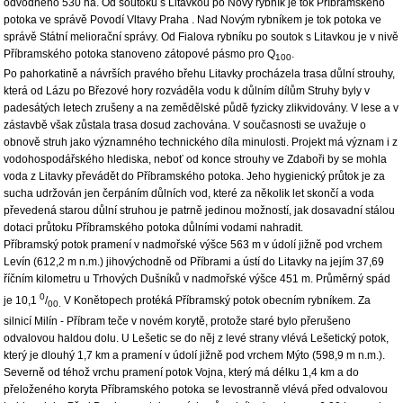
odvodněno 530 ha. Od soutoku s Litavkou po Nový rybník je tok Příbramského
potoka ve správě Povodí Vltavy Praha . Nad Novým rybníkem je tok potoka ve
správě Státní meliorační správy. Od Fialova rybníku po soutok s Litavkou je v nivě
Příbramského potoka stanoveno zátopové pásmo pro Q
.
100
Po pahorkatině a návrších pravého břehu Litavky procházela trasa důlní strouhy,
která od Lázu po Březové hory rozváděla vodu k důlním dílům Struhy byly v
padesátých letech zrušeny a na zemědělské půdě fyzicky zlikvidovány. V lese a v
zástavbě však zůstala trasa dosud zachována. V současnosti se uvažuje o
obnově struh jako významného technického díla minulosti. Projekt má význam i z
vodohospodářského hlediska, neboť od konce strouhy ve Zdaboři by se mohla
voda z Litavky převádět do Příbramského potoka. Jeho hygienický průtok je za
sucha udržován jen čerpáním důlních vod, které za několik let skončí a voda
převedená starou důlní struhou je patrně jedinou možností, jak dosavadní stálou
dotaci průtoku Příbramského potoka důlními vodami nahradit.
Příbramský potok pramení v nadmořské výšce 563 m v údolí jižně pod vrchem
Levín (612,2 m n.m.) jihovýchodně od Příbrami a ústí do Litavky na jejím 37,69
říčním kilometru u Trhových Dušníků v nadmořské výšce 451 m. Průměrný spád
0
je 10,1
/
V Konětopech protéká Příbramský potok obecním rybníkem. Za
00.
silnicí Milín - Příbram teče v novém korytě, protože staré bylo přerušeno
odvalovou haldou dolu. U Lešetic se do něj z levé strany vlévá Lešetický potok,
který je dlouhý 1,7 km a pramení v údolí jižně pod vrchem Mýto (598,9 m n.m.).
Severně od téhož vrchu pramení potok Vojna, který má délku 1,4 km a do
přeloženého koryta Příbramského potoka se levostranně vlévá před odvalovou