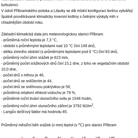
turbulenci.
V údolí Příbramského potoka a Litavky se dík místní konfiguraci terénu vytvářejí
špatně provětrávané klimaticky inversní kotliny s četnými výskyty mlh v
chladnějším období roku.
Základní klimatická data pro meteorologickou stanici Příbram:
- průměrná roční teplota je 7,3 °C,
- období s průměrnými teplotami nad 10 °C činí 149 dnů,
- délka zimního období (s průměrnými teplotami pod 0 °C) činí 83 dnů,
- průměrný roční úhrn srážek je 623 mm,
- průměrný počet srážkových dnů činí 15,1 dne, z toho ve vegetačním období
10,0 dne,
- počet dnů s mlhou je 46,
- počet dnů se sněžením je 44,
- počet dnů se sněhovou pokrývkou je 58,
- průměrná relativní vlhkost vzduchu je 79 %,
- průměrné roční trvání slunečního svitu je 1546 hodin,
2
- průměrný roční úhrn slunečního záření je 3792 MJ/m
,
- Langův dešťový faktor má hodnotu 85.
o
Průměrný měsíční běh srážek (v mm) teplot (v
C) pro stanici Příbram