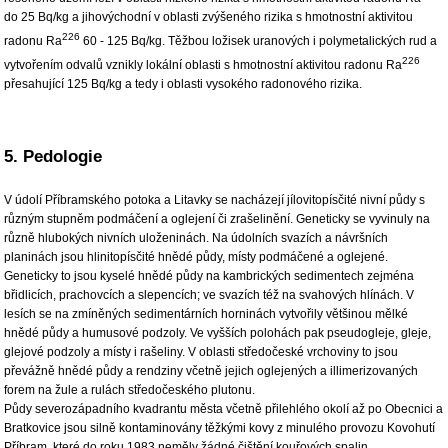
do 25 Bq/kg a jihovýchodní v oblasti zvýšeného rizika s hmotnostní aktivitou
226
radonu Ra
60 - 125 Bq/kg. Těžbou ložisek uranových i polymetalických rud a
226
vytvořením odvalů vznikly lokální oblasti s hmotnostní aktivitou radonu Ra
přesahující 125 Bq/kg a tedy i oblasti vysokého radonového rizika.
5. Pedologie
V údolí Příbramského potoka a Litavky se nacházejí jílovitopísčité nivní půdy s
různým stupněm podmáčení a oglejení či zrašelinění. Geneticky se vyvinuly na
různě hlubokých nivních uloženinách. Na údolních svazích a návršních
planinách jsou hlinitopísčité hnědé půdy, místy podmáčené a oglejené.
Geneticky to jsou kyselé hnědé půdy na kambrických sedimentech zejména
břidlicích, prachovcích a slepencích; ve svazích též na svahových hlínách. V
lesích se na zmíněných sedimentárních horninách vytvořily většinou mělké
hnědé půdy a humusové podzoly. Ve vyšších polohách pak pseudogleje, gleje,
glejové podzoly a místy i rašeliny. V oblasti středočeské vrchoviny to jsou
převážně hnědé půdy a rendziny včetně jejich oglejených a illimerizovaných
forem na žule a rulách středočeského plutonu.
Půdy severozápadního kvadrantu města včetně přilehlého okolí až po Obecnici a
Bratkovice jsou silně kontaminovány těžkými kovy z minulého provozu Kovohutí
Příbram, které do roku 1983 neměly žádné čištění kouřových spalin.