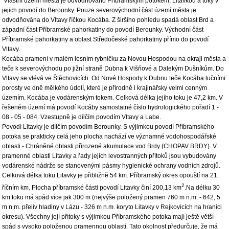
Vlastní území města je odvodňováno Příbramským potokem, Litavkou a toky v
jejich povodí do Berounky. Pouze severovýchodní část území města je
odvodňována do Vltavy říčkou Kocába. Z širšího pohledu spadá oblast Brd a
západní část Příbramské pahorkatiny do povodí Berounky. Východní část
Příbramské pahorkatiny a oblast Středočeské pahorkatiny přímo do povodí
Vltavy.
Kocába pramení v malém lesním rybníčku za Novou Hospodou na okraji města a
teče k severovýchodu po jižní straně Dubna k Višňové a Dalekým Dušníkům. Do
Vltavy se vlévá ve Štěchovicích. Od Nové Hospody k Dubnu teče Kocába lučními
porosty ve dně mělkého údolí, které je přírodně i krajinářsky velmi cenným
územím. Kocába je vodárenským tokem. Celková délka jejího toku je 47,2 km. V
řešeném území má povodí Kocáby samostatné číslo hydrologického pořadí 1 -
08 - 05 - 084. Vzestupně je dílčím povodím Vltavy a Labe.
Povodí Litavky je dílčím povodím Berounky. S výjimkou povodí Příbramského
potoka se prakticky celá jeho plocha nachází ve významné vodohospodářské
oblasti - Chráněné oblasti přirozené akumulace vod Brdy (CHOPAV BRDY). V
pramenné oblasti Litavky a řady jejích levostranných přítoků jsou vybudovány
vodárenské nádrže se stanovenými pásmy hygienické ochrany vodních zdrojů.
Celková délka toku Litavky je přibližně 54 km. Příbramský okres opouští na 21.
2
říčním km. Plocha příbramské části povodí Litavky činí 200,13 km
.Na délku 30
km toku má spád více jak 300 m (nejvýše položený pramen 760 m n.m. - 642, 5
m n.m. přeliv hladiny v Lázu - 326 m n.m. koryto Litavky v Rejkovicích na hranici
okresu). Všechny její přítoky s výjimkou Příbramského potoka mají ještě větší
spád s vysoko položenou pramennou oblastí. Tato okolnost předurčuje, že má