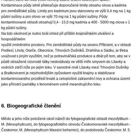
Kontaminace půdy silně překračuje doporučené limity obsahu olova a kadmia
pro zemědělské půdy. Limity pro kadmium jsou stanoveny ve výši 0,4 mg na 1 kg
půdní sušiny a pro olovo ve výši 70 mg na 1 kg půdní sušiny. Půdy
kontaminované oblasti obsahují 0,4 - 15,0 mg kadmia a 400 - 5000 mg olova v 1
kg půdní sušiny.
Na toto okolnost je nutno brát ohled při příštím krajinářském utváření a
hospodářském
využití zmíněného prostoru. Pro zemědělské půdy na severu Příbrami, a v oblasti
Podlesí, Lhoty, Oseče, Obecnice, Trhových Dušníků, Drahlína a Sádku, je třeba
uvažovat s jiným využitím, než je potravinářská produkce a dbát při tom, aby se v
půdě obsažené cizorodé látky nedostávaly ve větší míře smyvem do Litavky a
vodních zdrží níže po jejím toku. V samotné nivě Litavky mezi Trhovými Dušníky
a Bratkovicemi je nejvhodnějším způsobem využití krajiny a stabilizace
kontaminovaného prostředí trvalé a celoplošné zatravnění nivy a ochrana území
jako přírodní památky s fenoménem volně meandrujícího toku.
6. Biogeografické členění
Město a jeho níže položené okolí náleží do fytogeografické oblasti mezofytikum -
M. (Mesophyticum), do fytogeografického obvodu Českomoravské mezofytikum -
Českomor. M. (Mesophyticum Massivi bohemici), do podobvodu Českomor. M. 5.