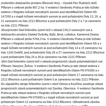
zrušeného dobývacího prostoru Březové Hory – Vysoká Pec Rudných dolů
Příbram o celkové ploše 807,2 ha. V evidenci Geofondu Praha je toto ložisko
vedeno v Registru ložisek nerostných surovin pod identifikačním číslem N5
147200 a v mapě ložisek nerostných surovin je pod pořadovými čísly 13, 20, a
21 zaneseno na listu 2212 Březnice a pod pořadovými čísly 2 a 7 je zaneseno
na listu 2221 Příbram.
Jihovýchodní část řešeného území leží v oblasti CHLÚ uranových rud a
dobývacího prostoru Daleké Dušníky, Bytíz, Brod, Lešetice, Kamenná Diama
Příbram o celkové ploše 5764,3 ha. V evidenci Geofondu Praha je toto ložisko
vedeno v Registru ložisek nerostných surovin pod identifikačním číslem N5 a v
mapě ložisek nerostných surovin je pod pořadovými čísly 14 a 15 zaneseno na
listu 1243 Dobříš, pod pořadovými čísly 26 a 27 zaneseno na listu 2212 Březnice
a pod pořadovými čísly 24 a 26 je zaneseno na listu 2221 Příbram.
Jižní část řešeného území leží v oblasti prognózních zásob polymetalických rud
Příbram, Narysov, Žežice. V evidenci Geofondu Praha je tato oblast vedena v
Registru ložisek nerostných surovin pod identifikačním číslem P9 070300 a v
mapě ložisek nerostných surovin je pod pořadovým číslem 17 zanesena na listu
2212 Březnice a pod pořadovým číslem 5 je zanesena na listu 2221 Příbram.
Do západního okraje řešeného území v okolí Orlova a Kozičína zasahuje oblast
prognózních zásob polymetalických rud Zavírka, Obecnice. V evidenci Geofondu
Praha je tato oblast vedena v Registru ložisek nerostných surovin pod
identifikačním číslem P9 070400 a v mapě ložisek nerostných surovin je pod
pořadovým číslem 12 zanesena na listu 2212 Březnice. Odhadovaná zásoba