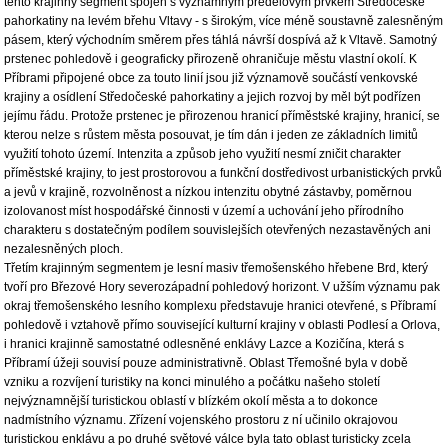
tento krajinný segment spojen s významným předělovým prvkem Středočeské
pahorkatiny na levém břehu Vltavy - s širokým, více méně soustavně zalesněným
pásem, který východním směrem přes táhlá návrší dospívá až k Vltavě. Samotný
prstenec pohledově i geograficky přirozeně ohraničuje městu vlastní okolí. K
Příbrami připojené obce za touto linií jsou již významově součástí venkovské
krajiny a osídlení Středočeské pahorkatiny a jejich rozvoj by měl být podřízen
jejímu řádu. Protože prstenec je přirozenou hranicí příměstské krajiny, hranicí, se
kterou nelze s růstem města posouvat, je tím dán i jeden ze základních limitů
využití tohoto území. Intenzita a způsob jeho využití nesmí zničit charakter
příměstské krajiny, to jest prostorovou a funkční dostředivost urbanistických prvků
a jevů v krajině, rozvolněnost a nízkou intenzitu obytné zástavby, poměrnou
izolovanost míst hospodářské činnosti v území a uchování jeho přírodního
charakteru s dostatečným podílem souvislejších otevřených nezastavěných ani
nezalesněných ploch.
Třetím krajinným segmentem je lesní masiv třemošenského hřebene Brd, který
tvoří pro Březové Hory severozápadní pohledový horizont. V užším významu pak
okraj třemošenského lesního komplexu představuje hranici otevřené, s Příbramí
pohledově i vztahově přímo související kulturní krajiny v oblasti Podlesí a Orlova,
i hranici krajinně samostatné odlesněné enklávy Lazce a Kozičína, která s
Příbramí úžeji souvisí pouze administrativně. Oblast Třemošné byla v době
vzniku a rozvíjení turistiky na konci minulého a počátku našeho století
nejvýznamnější turistickou oblastí v blízkém okolí města a to dokonce
nadmístního významu. Zřízení vojenského prostoru z ní učinilo okrajovou
turistickou enklávu a po druhé světové válce byla tato oblast turisticky zcela