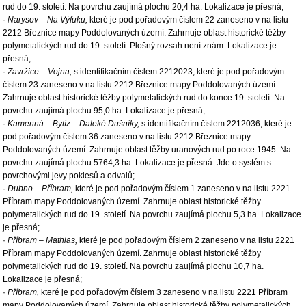
rud do 19. století. Na povrchu zaujímá plochu 20,4 ha. Lokalizace je přesná;
·
Narysov – Na Výfuku,
které je pod pořadovým číslem 22 zaneseno v na listu
2212 Březnice mapy Poddolovaných území. Zahrnuje oblast historické těžby
polymetalických rud do 19. století. Plošný rozsah není znám. Lokalizace je
přesná;
·
Zavržice – Vojna,
s identifikačním číslem 2212023, které je pod pořadovým
číslem 23 zaneseno v na listu 2212 Březnice mapy Poddolovaných území.
Zahrnuje oblast historické těžby polymetalických rud do konce 19. století. Na
povrchu zaujímá plochu 95,0 ha. Lokalizace je přesná;
·
Kamenná – Bytíz – Daleké Dušníky,
s identifikačním číslem 2212036, které je
pod pořadovým číslem 36 zaneseno v na listu 2212 Březnice mapy
Poddolovaných území. Zahrnuje oblast těžby uranových rud po roce 1945. Na
povrchu zaujímá plochu 5764,3 ha. Lokalizace je přesná. Jde o systém s
povrchovými jevy poklesů a odvalů;
·
Dubno – Příbram,
které je pod pořadovým číslem 1 zaneseno v na listu 2221
Příbram mapy Poddolovaných území. Zahrnuje oblast historické těžby
polymetalických rud do 19. století. Na povrchu zaujímá plochu 5,3 ha. Lokalizace
je přesná;
·
Příbram – Mathias,
které je pod pořadovým číslem 2 zaneseno v na listu 2221
Příbram mapy Poddolovaných území. Zahrnuje oblast historické těžby
polymetalických rud do 19. století. Na povrchu zaujímá plochu 10,7 ha.
Lokalizace je přesná;
·
Příbram,
které je pod pořadovým číslem 3 zaneseno v na listu 2221 Příbram
mapy Poddolovaných území. Zahrnuje oblast historické těžby polymetalických