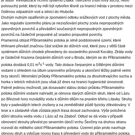
je studií ”Revitalizace říčního systému Litaka” navrženo zřídit nový suchý, nebo
polosuchý poldr, který by měl být vytvořen těsně za hranicí města v prostoru mezi
čistírnou odpadních vod a silnicí do Hluboše.
Druhým nutným opatřením je zpomalení odtoku srážkových vod z plochy města.
Jako regulativ územního plánu je nezvyšování plochy zcela nepropustných
zpevněných povrchů a převádění současných nepropustných zpevněných
povrchů na částečně propustné až snadno propustné povrchy.
Pramenná oblast Příbramského potoka je silně poddolované území, které
trhlinami převádí značnou část srážek do důlních vod, které jsou z větší části
systémem důlních chodeb převedeny do sousedního povodí Kocáby. Ztráta vody
je částečně hrazena čerpáním důlních vod u Brodu, kterým se do Příbramského
3
-1
potoka dostává 0,01 m
s
vody. Tato dotace čerpanými a čištěnými důlními
vodami s ohledem na útlum uranového průmyslu a ukončení těžby patrně velmi
brzy skončí. Minimální průtoky Příbramského potoka za dlouhotrvajícího sucha a
horka v letních měsících jsou však již dnes na hranici hygienické únosnosti.
Patrně jedinou možností, jak dosavadní stálou dotaci průtoku Příbramského
potoka důlními vodami nahradit, je obnova starých důlních struh, které od Lázu
po Březové hory rozváděly vodu k důlním dílům na pravém břehu Litavky. Struhy
byly v padesátých letech zrušeny a na zemědělské půdě fyzicky zlikvidovány. V
lese a v zástavbě však zůstala jejich trasa dosud zachována. Výše položená
důlní strouha vedla vodu z Lázu až na Zdaboř. Odtud se dá voda v případě
obnovení strouhy převést po severním úbočí vrchu Ševčiny na druhou stranu
rozvodí do mělkého údolí Příbramského potoka. Územní plán proto navrhuje
obnovu struh a vytyčuje novou trasu k převedení vody do příbramského potoka.