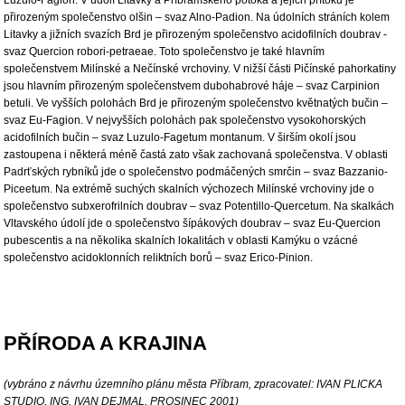
přirozeným společenstvo olšin – svaz Alno-Padion. Na údolních stráních kolem
Litavky a jižních svazích Brd je přirozeným společenstvo acidofilních doubrav -
svaz Quercion robori-petraeae. Toto společenstvo je také hlavním
společenstvem Milínské a Nečínské vrchoviny. V nižší části Pičínské pahorkatiny
jsou hlavním přirozeným společenstvem dubohabrové háje – svaz Carpinion
betuli. Ve vyšších polohách Brd je přirozeným společenstvo květnatých bučin –
svaz Eu-Fagion. V nejvyšších polohách pak společenstvo vysokohorských
acidofilních bučin – svaz Luzulo-Fagetum montanum. V širším okolí jsou
zastoupena i některá méně častá zato však zachovaná společenstva. V oblasti
Padrťských rybníků jde o společenstvo podmáčených smrčin – svaz Bazzanio-
Piceetum. Na extrémě suchých skalních výchozech Milínské vrchoviny jde o
společenstvo subxerofrilních doubrav – svaz Potentillo-Quercetum. Na skalkách
Vltavského údolí jde o společenstvo šípákových doubrav – svaz Eu-Quercion
pubescentis a na několika skalních lokalitách v oblasti Kamýku o vzácné
společenstvo acidoklonních reliktních borů – svaz Erico-Pinion.
PŘÍRODA A KRAJINA
(vybráno z návrhu územního plánu města Příbram, zpracovatel: IVAN PLICKA
STUDIO, ING. IVAN DEJMAL, PROSINEC 2001)