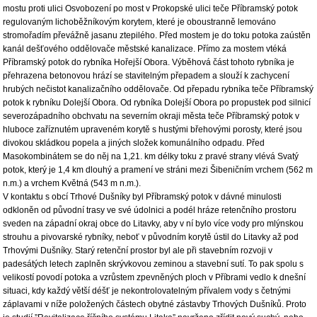
mostu proti ulici Osvobození po most v Prokopské ulici teče Příbramský potok
regulovaným lichoběžníkovým korytem, které je oboustranně lemováno
stromořadím převážně jasanu ztepilého. Před mostem je do toku potoka zaústěn
kanál dešťového oddělovače městské kanalizace. Přímo za mostem vtéká
Příbramský potok do rybníka Hořejší Obora. Výběhová část tohoto rybníka je
přehrazena betonovou hrází se stavitelným přepadem a slouží k zachycení
hrubých nečistot kanalizačního oddělovače. Od přepadu rybníka teče Příbramský
potok k rybníku Dolejší Obora. Od rybníka Dolejší Obora po propustek pod silnicí
severozápadního obchvatu na severním okraji města teče Příbramský potok v
hluboce zaříznutém upraveném korytě s hustými břehovými porosty, které jsou
divokou skládkou popela a jiných složek komunálního odpadu. Před
Masokombinátem se do něj na 1,21. km délky toku z pravé strany vlévá Svatý
potok, který je 1,4 km dlouhý a pramení ve stráni mezi Šibeničním vrchem (562 m
n.m.) a vrchem Květná (543 m n.m.).
V kontaktu s obcí Trhové Dušníky byl Příbramský potok v dávné minulosti
odkloněn od původní trasy ve své údolnici a podél hráze retenčního prostoru
sveden na západní okraj obce do Litavky, aby v ní bylo více vody pro mlýnskou
strouhu a pivovarské rybníky, neboť v původním korytě ústil do Litavky až pod
Trhovými Dušníky. Starý retenční prostor byl ale při stavebním rozvoji v
padesátých letech zaplněn skrývkovou zeminou a stavební sutí. To pak spolu s
velikostí povodí potoka a vzrůstem zpevněných ploch v Příbrami vedlo k dnešní
situaci, kdy každý větší déšť je nekontrolovatelným přívalem vody s četnými
záplavami v níže položených částech obytné zástavby Trhových Dušníků. Proto