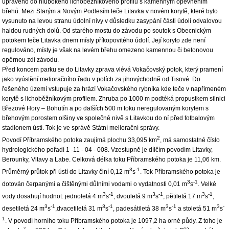
upraveno do hlubokého lichoběžníkového profilu s kamenným opevněním
břehů. Mezi Starým a Novým Podlesím teče Litavka v novém korytě, které bylo
vysunuto na levou stranu údolní nivy v důsledku zasypání části údolí odvalovou
haldou rudných dolů. Od starého mostu do závodu po soutok s Obecnickým
potokem teče Litavka dnem místy příkopovitého údolí. Její koryto zde není
regulováno, místy je však na levém břehu omezeno kamennou či betonovou
opěrnou zdí závodu.
Před koncem parku se do Litavky zprava vlévá Vokačovský potok, který pramení
jako vyústění melioračního řadu v polích za jihovýchodně od Tisové. Do
řešeného území vstupuje za hrází Vokačovského rybníka kde teče v napřímeném
korytě s lichoběžníkovým profilem. Zhruba po 1000 m podtéká propustkem silnici
Březové Hory – Bohutín a po dalších 500 m toku neregulovaným korytem s
břehovým porostem olšiny ve společné nivě s Litavkou do ní před fotbalovým
stadionem ústí. Tok je ve správě Státní meliorační správy.
2
Povodí Příbramského potoka zaujímá plochu 33,095 km
, má samostatné číslo
hydrologického pořadí 1 -11 - 04 - 008. Vzestupně je dílčím povodím Litavky,
Berounky, Vltavy a Labe. Celková délka toku Příbramského potoka je 11,06 km.
3
-1
Průměrný průtok při ústí do Litavky činí 0,12 m
s
. Tok Příbramského potoka je
3
-1
dotován čerpanými a čištěnými důlními vodami o vydatnosti 0,01 m
s
. Velké
3
-1
3
-1
3
-1
vody dosahují hodnot: jednoletá 4 m
s
, dvouletá 9 m
s
, pětiletá 17 m
s
,
3
-1
3
-1
3
-1
3
-
desetiletá 24 m
s
,dvacetiletá 31 m
s
, padesátiletá 38 m
s
a stoletá 51 m
s
1
. V povodí horního toku Příbramského potoka je 1097,2 ha orné půdy. Z toho je