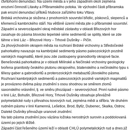
čtvrtohorní denundací. Na území města a v jeho západním okolí zejména
erozivní činností Litavky a Příbramského potoka. Ve východní části příbramska
pak erozní denundací přítoků hluboce zařízlého toku Vltavy.
Brdská vrchovina je složena z prvohorních souvrství břidlic, pískovců, slepenců a
křemenců kambrického stáří. Na většině území města jde o příbramské souvrství.
Západní a severozápadní okraj městské zástavby v oblasti Březových hor
zasahuje do pásma blovicko tepelské série sedimentů se spility, které se zde
táhne v linii Láz – Březové Hory – Trhové Dušníky – Pičín.
Za jihovýchodním okrajem města na rozhraní Brdské vrchoviny a Středočeské
pahorkatiny navazuje na kambrijské sedimenty pásmo paleozoických pozdně
variských magmatitů, které jsou zde zastoupeny granodiority okrajové facie.
Benešovská pahorkatina je v oblasti Milínské a Nečínské vrchoviny geologicky
tvořena granitoidy českého plutonu okrajového, blatenského a nečínského typu s
tělesy gaber a gabrodioritů a proterozoických metabazitů jílovského pásma.
Rozhraní kambrijských sedimentů a paleozoických pozdně variských magmatitů
je provázeno dvěma pásy zrudnění s osou shodnou se směrem zlomů
saxonského vrásnění, tj. ve směru jihozápad – severovýchod. První rudné pásmo
v linii Láz, Bohutín, Březové Hory, Trhové Dušníky obsahuje převážně
polymetalické rudy s převahou kovových rud, zejména mědi a stříbra. Ve druhém
rudném pásmu v linii Kamenná, Lešetice, Brod, Bytíz, Dubenec, Skalka, Ostrov,
Daleké Dušníky převažuje uranové zrudnění.
Na tato pásma zrudnění jsou vázána ložiska nerostných surovin a poddolovaná
území po jejich těžbě.
Západní část řešeného území leží v oblasti CHLÚ polymetalických rud a dnes již