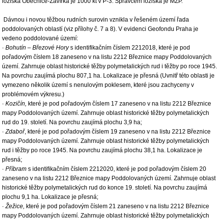
ložiska Obecnice-Zavírka je 1000 kt v P-3. Správcem ložiska je MŽP.
Dávnou i novou těžbou rudních surovin vznikla v řešeném území řada
poddolovaných oblastí (viz přílohy č. 7 a 8). V evidenci Geofondu Praha je
vedeno poddolované území:
·
Bohutín – Březové Hory
s identifikačním číslem 2212018, které je pod
pořadovým číslem 18 zaneseno v na listu 2212 Březnice mapy Poddolovaných
území. Zahrnuje oblast historické těžby polymetalických rud i těžby po roce 1945.
Na povrchu zaujímá plochu 807,1 ha. Lokalizace je přesná (Uvnitř této oblasti je
vymezeno několik území s nenulovým poklesem, které jsou zachyceny v
problémovém výkresu.)
·
Kozičín,
které je pod pořadovým číslem 17 zaneseno v na listu 2212 Březnice
mapy Poddolovaných území. Zahrnuje oblast historické těžby polymetalických
rud do 19. století. Na povrchu zaujímá plochu 3,9 ha;
·
Zdaboř
, které je pod pořadovým číslem 19 zaneseno v na listu 2212 Březnice
mapy Poddolovaných území. Zahrnuje oblast historické těžby polymetalických
rud i těžby po roce 1945. Na povrchu zaujímá plochu 38,1 ha. Lokalizace je
přesná;
·
Příbram
s identifikačním číslem 2212020, které je pod pořadovým číslem 20
zaneseno v na listu 2212 Březnice mapy Poddolovaných území. Zahrnuje oblast
historické těžby polymetalických rud do konce 19. století. Na povrchu zaujímá
plochu 9,1 ha. Lokalizace je přesná;
·
Žežice,
které je pod pořadovým číslem 21 zaneseno v na listu 2212 Březnice
mapy Poddolovaných území. Zahrnuje oblast historické těžby polymetalických