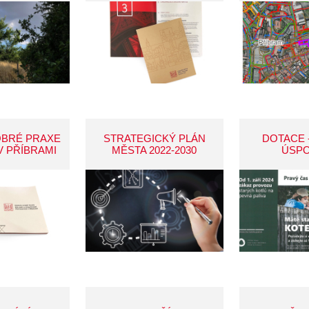
OBRÉ PRAXE
STRATEGICKÝ PLÁN
DOTACE 
V PŘÍBRAMI
MĚSTA 2022-2030
ÚSP