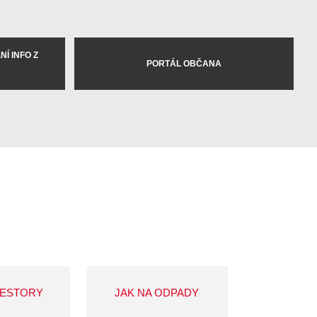
Í INFO Z
PORTÁL OBČANA
VESTORY
JAK NA ODPADY