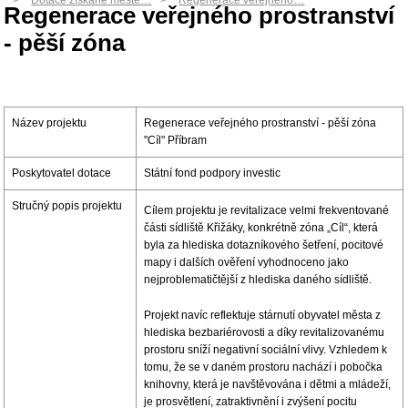
Dotace získané měste…
Regenerace veřejného…
Regenerace veřejného prostranství
- pěší zóna
Název projektu
Regenerace veřejného prostranství - pěší zóna
"Cíl" Příbram
Poskytovatel dotace
Státní fond podpory investic
Stručný popis projektu
Cílem projektu je revitalizace velmi frekventované
části sídliště Křižáky, konkrétně zóna „Cíl“, která
byla za hlediska dotazníkového šetření, pocitové
mapy i dalších ověření vyhodnoceno jako
nejproblematičtější z hlediska daného sídliště.
Projekt navíc reflektuje stárnutí obyvatel města z
hlediska bezbariérovosti a díky revitalizovanému
prostoru sníží negativní sociální vlivy. Vzhledem k
tomu, že se v daném prostoru nachází i pobočka
knihovny, která je navštěvována i dětmi a mládeží,
je prosvětlení, zatraktivnění i zvýšení pocitu