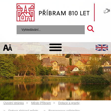
Úvodní stránka
Město Příbram
Dotace a granty