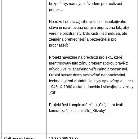
bezpečí významným důvodem pro realizaci
projektu.
Na rozdíl od stávajícího velmi neuspokojivého
stavu je navrhovaná úprava připravena tak, aby
veřejné prostranství bylo čistší, jednodušší, ale
zejména přehlednější a bezpečnější pro
procházející.
Projekt navazuje na přechozí projekty, které
identifikovaly tuto zónu problematickou právě z
důvodu velmi špatného veřejného prostranství.
Okolní bytové domy vystavěné nepanelovými
technologiemi v období let byly vystavěny v letech
1945 až 1990 a stáří odpovídá i stávající stav zóny
„Cíl“.
Projekt řeší komplexně zónu „Cíl“, která tvoří
komunikační osu sídliště „Křižáky".
Celkové výdaje na
13.389.065,38 Kč