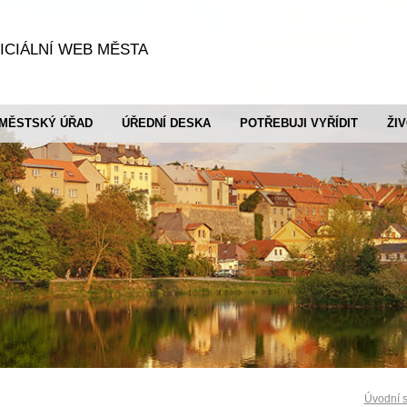
ICIÁLNÍ WEB MĚSTA
MĚSTSKÝ ÚŘAD
ÚŘEDNÍ DESKA
POTŘEBUJI VYŘÍDIT
ŽI
Úvodní s