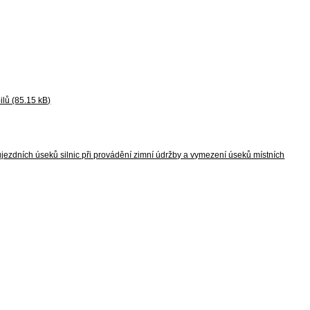
ilů (85.15 kB)
ůjezdních úseků silnic při provádění zimní údržby a vymezení úseků místních