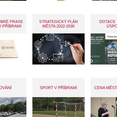
OBRÉ PRAXE
STRATEGICKÝ PLÁN
DOTACE 
V PŘÍBRAMI
MĚSTA 2022-2030
ÚSP
OVÁNÍ
SPORT V PŘÍBRAMI
CENA MĚST