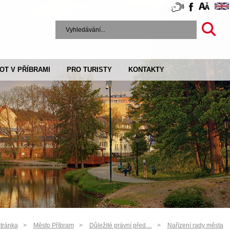
VOT V PŘÍBRAMI
PRO TURISTY
KONTAKTY
tránka
Město Příbram
Důležité právní před…
Nařízení rady města