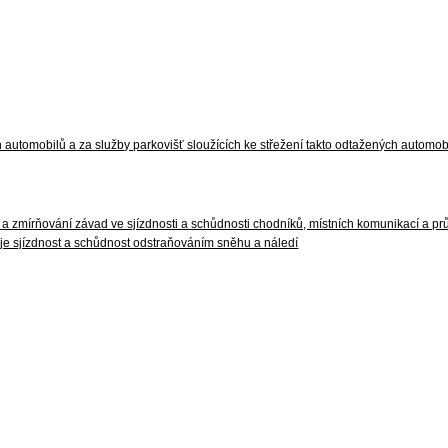
automobilů a za služby parkovišť sloužících ke střežení takto odtažených automob
í a zmírňování závad ve sjízdnosti a schůdnosti chodníků, místních komunikací a pr
uje sjízdnost a schůdnost odstraňováním sněhu a náledí