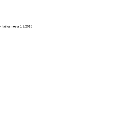
yhláška města č.
3/2015