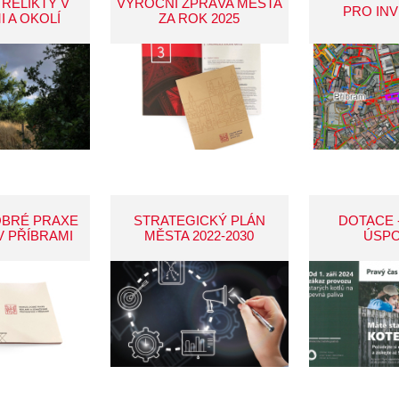
 RELIKTY V
VÝROČNÍ ZPRÁVA MĚSTA
PRO IN
I A OKOLÍ
ZA ROK 2025
OBRÉ PRAXE
STRATEGICKÝ PLÁN
DOTACE 
V PŘÍBRAMI
MĚSTA 2022-2030
ÚSP