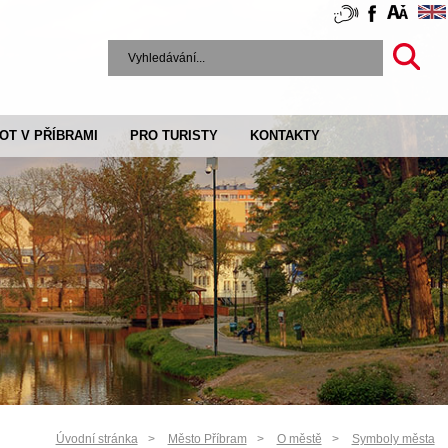
VOT V PŘÍBRAMI
PRO TURISTY
KONTAKTY
Úvodní stránka
Město Příbram
O městě
Symboly města