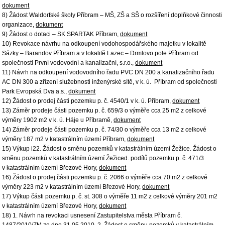
dokument
8) Žádost Waldorfské školy Příbram – MŠ, ZŠ a SŠ o rozšíření doplňkové činnosti
organizace,
dokument
9) Žádost o dotaci – SK SPARTAK Příbram,
dokument
10) Revokace návrhu na odkoupení vodohospodářského majetku v lokalitě
Sázky – Barandov Příbram a v lokalitě Lazec – Drmlovo pole Příbram od
společnosti První vodovodní a kanalizační, s.r.o.,
dokument
11) Návrh na odkoupení vodovodního řadu PVC DN 200 a kanalizačního řadu
AC DN 300 a zřízení služebnosti inženýrské sítě, v k. ú. Příbram od společnosti
Park Evropská Dva a.s.,
dokument
12) Žádost o prodej části pozemku p. č. 4540/1 v k. ú. Příbram,
dokument
13) Záměr prodeje části pozemku p. č. 659/3 o výměře cca 25 m2 z celkové
výměry 1902 m2 v k. ú. Háje u Příbramě,
dokument
14) Záměr prodeje části pozemku p. č. 74/30 o výměře cca 13 m2 z celkové
výměry 187 m2 v katastrálním území Příbram,
dokument
15) Výkup i22. Žádost o směnu pozemků v katastrálním území Žežice. Žádost o
směnu pozemků v katastrálním území Žežiced. podílů pozemku p. č. 471/3
v katastrálním území Březové Hory,
dokument
16) Žádost o prodej části pozemku p. č. 2066 o výměře cca 70 m2 z celkové
výměry 223 m2 v katastrálním území Březové Hory,
dokument
17) Výkup části pozemku p. č. st. 308 o výměře 11 m2 z celkové výměry 201 m2
v katastrálním území Březové Hory,
dokument
18) 1. Návrh na revokaci usnesení Zastupitelstva města Příbram č.