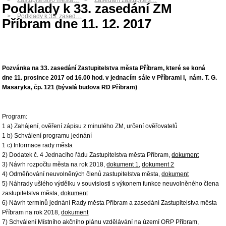
Zastupitelstvo města…
Zasedání zastupitels…
Podklady k 33. zasedání ZM
Podklady k 33. zased…
Příbram dne 11. 12. 2017
Pozvánka na 33. zasedání Zastupitelstva města Příbram, které se koná
dne 11. prosince 2017 od 16.00 hod. v jednacím sále v Příbrami I, nám. T. G.
Masaryka, čp. 121 (bývalá budova RD Příbram)
Program:
1 a) Zahájení, ověření zápisu z minulého ZM, určení ověřovatelů
1 b) Schválení programu jednání
1 c) Informace rady města
2) Dodatek č. 4 Jednacího řádu Zastupitelstva města Příbram,
dokument
3) Návrh rozpočtu města na rok 2018,
dokument 1
,
dokument 2
4) Odměňování neuvolněných členů zastupitelstva města,
dokument
5) Náhrady ušlého výdělku v souvislosti s výkonem funkce neuvolněného člena
zastupitelstva města,
dokument
6) Návrh termínů jednání Rady města Příbram a zasedání Zastupitelstva města
Příbram na rok 2018,
dokument
7) Schválení Místního akčního plánu vzdělávání na území ORP Příbram,