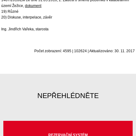
1487/2010/ZM ze dne 31.05.2010, 2. Žádost o směnu pozemků v katastrálním
území Žežice,
dokument
19) Různé
20) Diskuse, interpelace, závěr
Ing. Jindřich Vařeka, starosta
Počet zobrazení: 4595 | 102624 | Aktualizováno: 30. 11. 2017
NEPŘEHLÉDNĚTE
REZERVAČNÍ SYSTÉM