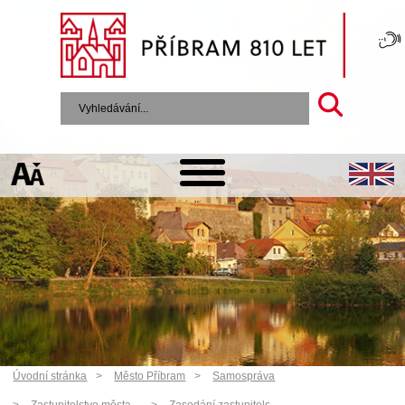
Úvodní stránka
Město Příbram
Samospráva