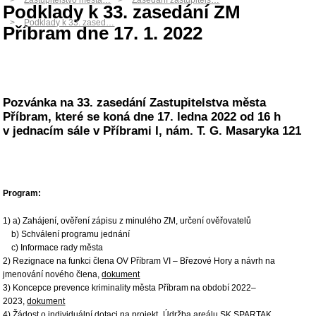
Zastupitelstvo města…
Zasedání zastupitels…
Podklady k 33. zasedání ZM
Podklady k 33. zased…
Příbram dne 17. 1. 2022
Pozvánka na 33. zasedání Zastupitelstva města
Příbram, které se koná dne 17. ledna 2022 od 16 h
v jednacím sále v Příbrami I, nám. T. G. Masaryka 121
Program:
1) a) Zahájení, ověření zápisu z minulého ZM, určení ověřovatelů
b) Schválení programu jednání
c) Informace rady města
2) Rezignace na funkci člena OV Příbram VI – Březové Hory a návrh na
jmenování nového člena,
dokument
3) Koncepce prevence kriminality města Příbram na období 2022–
2023,
dokument
4) Žádost o individuální dotaci na projekt „Údržba areálu SK SPARTAK