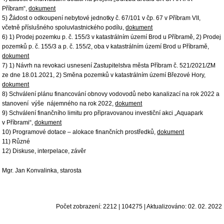
Příbram“,
dokument
5) Žádost o odkoupení nebytové jednotky č. 67/101 v čp. 67 v Příbram VII,
včetně příslušného spoluvlastnického podílu,
dokument
6) 1) Prodej pozemku p. č. 155/3 v katastrálním území Brod u Příbramě, 2) Prodej
pozemků p. č. 155/3 a p. č. 155/2, oba v katastrálním území Brod u Příbramě,
dokument
7) 1) Návrh na revokaci usnesení Zastupitelstva města Příbram č. 521/2021/ZM
ze dne 18.01.2021, 2) Směna pozemků v katastrálním území Březové Hory,
dokument
8) Schválení plánu financování obnovy vodovodů nebo kanalizací na rok 2022 a
stanovení výše nájemného na rok 2022,
dokument
9) Schválení finančního limitu pro připravovanou investiční akci „Aquapark
v Příbrami“,
dokument
10) Programové dotace – alokace finančních prostředků,
dokument
11) Různé
12) Diskuse, interpelace, závěr
Mgr. Jan Konvalinka, starosta
Počet zobrazení: 2212 | 104275 | Aktualizováno: 02. 02. 2022