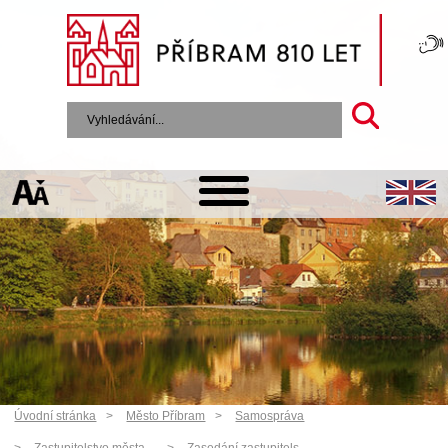
Úvodní stránka
Město Příbram
Samospráva