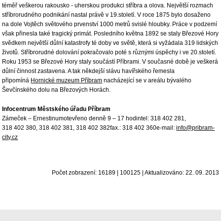
téměř veškerou rakousko - uherskou produkci stříbra a olova. Největší rozmach
stříbrorudného podnikání nastal právě v 19.století. V roce 1875 bylo dosaženo
na dole Vojtěch světového prvenství 1000 metrů svislé hloubky. Práce v podzemí
však přinesla také tragický primát. Posledního května 1892 se staly Březové Hory
svědkem největší důlní katastrofy té doby ve světě, která si vyžádala 319 lidských
životů. Stříbrorudné dolování pokračovalo poté s různými úspěchy i ve 20.století.
Roku 1953 se Březové Hory staly součástí Příbrami. V současné době je veškerá
důlní činnost zastavena. A tak někdejší slávu havířského řemesla
připomíná
Hornické muzeum Příbram
nacházející se v areálu bývalého
Ševčínského dolu na Březových Horách.
Infocentrum Městského úřadu Příbram
Zámeček – Ernestinumotevřeno denně 9 – 17 hodintel: 318 402 281,
318 402 380, 318 402 381, 318 402 382fax.: 318 402 360e-mail:
info@pribram-
city.cz
Počet zobrazení: 16189 | 100125 | Aktualizováno: 22. 09. 2013