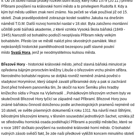
II. Od 16.století nastal prudký rozkvět důlní těžby, který roku 1579 (20.11.) přinesl
Příbrami povýšení na královské horní město a to privilegiem Rudolfa II. Kdy a
kým byl městu udělen znak není známo. Na pečeti se však používal již od 15.
století. Znak pravděpodobně zobrazuje kostel svatého Jakuba na dnešním
náměstí T.G.M. Další rozvoj hornictví nastal v 18.stol. Byla založeno montánní
učiliště poté báňská akademie, z které vznikla Vysoká škola báňská (1849 -
1945).Narozdíl od bohatého podloží neoplývala Příbram nikdy velkým
bohatstvím. Přesto lze ve městě nalézt plno skvostných památek. Mezi
nejkrásnější historické pamětihodnosti bezesporu patří slavné poutní
místo
Svatá Hora
, jenž je neodmyslitelnou kulisou města.
Březové Hory
- historické královské město, jehož slavná báňská minulost je
opředena bájným proroctvím kněžny Libuše o březovém vrchu plném stříbra.
Nerostného bohatství regionu se dotýká rovněž neméně známá pověst o
vladykovi Horymírovi, který údajně zavalil příbramské doly a pak si zachránil
život před hněvem panovníka tím, že skočil na koni Šemíku přes hradby
knížecího sídla v Praze na Vyšehradě ...Pohádkovým březovým vrchem byly ve
skutečnosti Březové Hory tyčící se západně nad Příbramí. Březové Hory jsou
známé báňskou činností doloženou podle archeologických pramenů nejméně od
10.století, ve světle písemných dokumentů k roku 1311. Na návrší mezi štíhlými,
bělostnými březovými kmeny, v těsném sousedství jednotlivých šachet, vznikla již
ve středověku hornická osada podléhající Příbrami a později městečko, které se
v roce 1897 dočkalo povýšení na svobodné královské horní město. O bohatství
rudných zásob svědčí fakt, že zde naši předkové vytěžili koncem minulého století