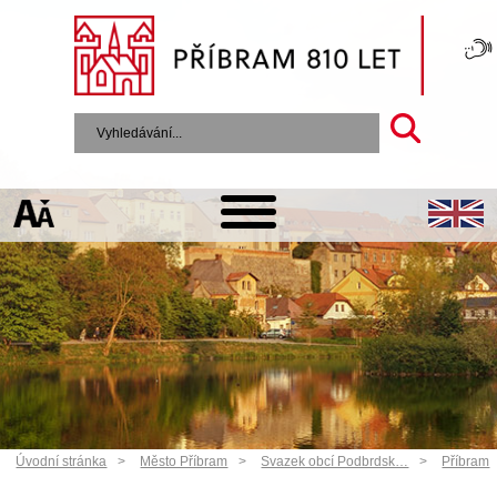
Úvodní stránka
Město Příbram
Svazek obcí Podbrdsk…
Příbram