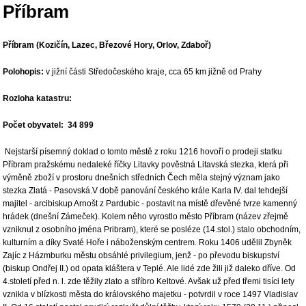
Příbram
Příbram (Kozičín, Lazec, Březové Hory, Orlov, Zdaboř)
Polohopis:
v jižní části Středočeského kraje, cca 65 km jižně od Prahy
Rozloha katastru:
Počet obyvatel: 34 899
Nejstarší písemný doklad o tomto městě z roku 1216 hovoří o prodeji statku
Příbram pražskému nedaleké říčky Litavky pověstná Litavská stezka, která při
výměně zboží v prostoru dnešních středních Čech měla stejný význam jako
stezka Zlatá - Pasovská.V době panování českého krále Karla IV. dal tehdejší
majitel - arcibiskup Arnošt z Pardubic - postavit na místě dřevěné tvrze kamenný
hrádek (dnešní Zámeček). Kolem něho vyrostlo město Příbram (název zřejmě
vzniknul z osobního jména Pribram), které se posléze (14.stol.) stalo obchodním,
kulturním a díky Svaté Hoře i náboženským centrem. Roku 1406 udělil Zbyněk
Zajíc z Házmburku městu obsáhlé privilegium, jenž - po převodu biskupství
(biskup Ondřej II.) od opata kláštera v Teplé. Ale lidé zde žili již daleko dříve. Od
4.století před n. l. zde těžily zlato a stříbro Keltové. Avšak už před třemi tisíci lety
vznikla v blízkosti města do královského majetku - potvrdil v roce 1497 Vladislav