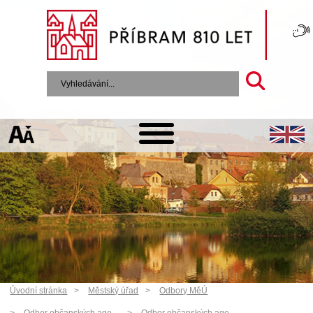
Úvodní stránka
Městský úřad
Odbory MěÚ