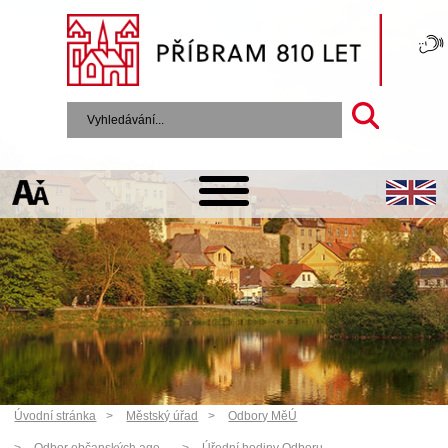
Úvodní stránka
Městský úřad
Odbory MěÚ