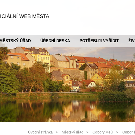
ICIÁLNÍ WEB MĚSTA
MĚSTSKÝ ÚŘAD
ÚŘEDNÍ DESKA
POTŘEBUJI VYŘÍDIT
ŽI
Úvodní stránka
Městský úřad
Odbory MěÚ
Odbor š