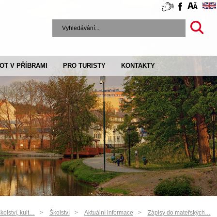
VOT V PŘÍBRAMI
PRO TURISTY
KONTAKTY
kolství, kult…
Školství
Aktuální informace
Zápisy do mateřských…