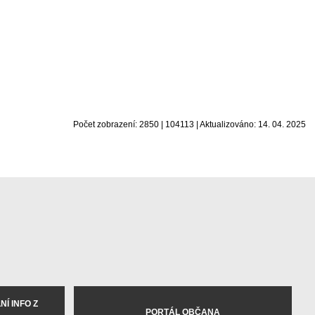
Počet zobrazení: 2850 | 104113 | Aktualizováno: 14. 04. 2025
Í INFO Z
PORTÁL OBČANA