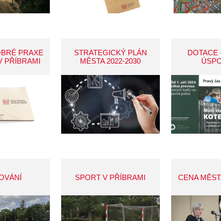
OBRÉ PRAXE
STRATEGICKÝ PLÁN
DOTACE 
V PŘÍBRAMI
MĚSTA 2022-2030
ÚSP
OVÁNÍ
SPORT V PŘÍBRAMI
CENA MĚST