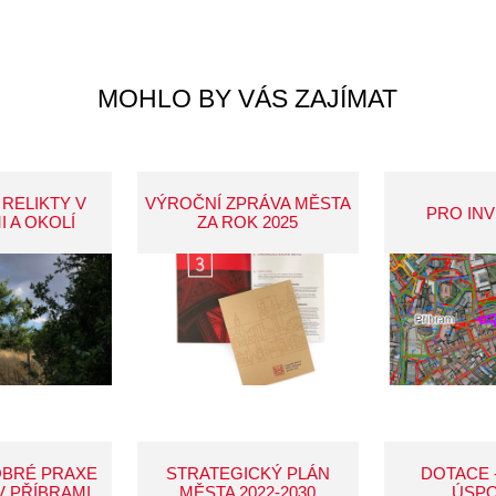
MOHLO BY VÁS ZAJÍMAT
 RELIKTY V
VÝROČNÍ ZPRÁVA MĚSTA
PRO IN
I A OKOLÍ
ZA ROK 2025
OBRÉ PRAXE
STRATEGICKÝ PLÁN
DOTACE 
V PŘÍBRAMI
MĚSTA 2022-2030
ÚSP