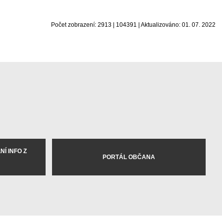
Počet zobrazení: 2913 | 104391 | Aktualizováno: 01. 07. 2022
Í INFO Z
PORTÁL OBČANA