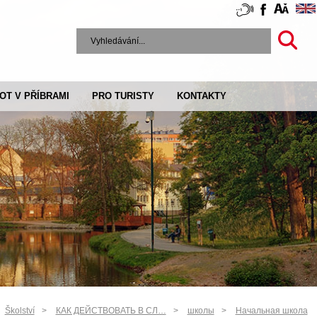
VOT V PŘÍBRAMI
PRO TURISTY
KONTAKTY
Školství
КАК ДЕЙСТВОВАТЬ В СЛ…
школы
Начальная школа