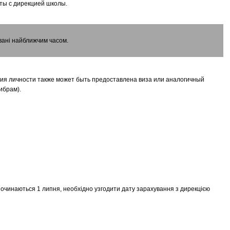
аты с дирекцией школы.
овані найближчим часом.
ия личности также может быть предоставлена ​​виза или аналогичный
ибрам).
і починаються 1 липня, необхідно узгодити дату зарахування з дирекцією