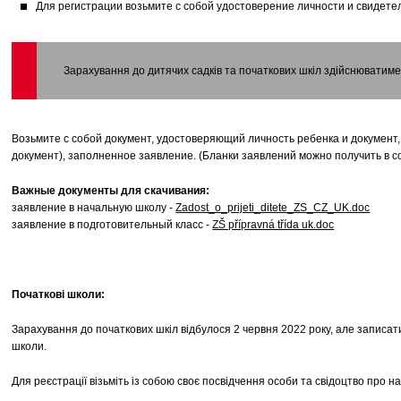
Для регистрации возьмите с собой удостоверение личности и свидете
Зарахування до дитячих садків та початкових шкіл здійснюватимет
Возьмите с собой документ, удостоверяющий личность ребенка и документ,
документ), заполненное заявление. (Бланки заявлений можно получить в с
Важные документы для скачивания:
заявление в начальную школу -
Zadost_o_prijeti_ditete_ZS_CZ_UK.doc
заявление в подготовительный класс -
ZŠ přípravná třída uk.doc
Початкові школи:
Зарахування до початкових шкіл відбулося 2 червня 2022 року, але записати
школи.
Для реєстрації візьміть із собою своє посвідчення особи та свідоцтво про 