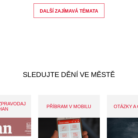
DALŠÍ ZAJÍMAVÁ TÉMATA
SLEDUJTE DĚNÍ VE MĚSTĚ
ZPRAVODAJ
PŘÍBRAM V MOBILU
OTÁZKY A
HAN