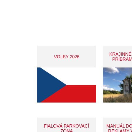
KRAJINNÉ
VOLBY 2026
PŘÍBRAM
FIALOVÁ PARKOVACÍ
MANUÁL D
ZÓNA
REKLAMY 