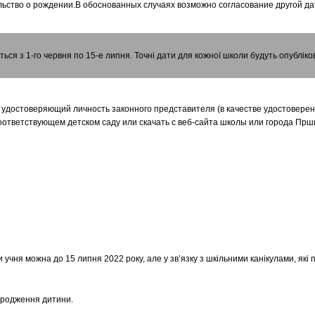
льство о рождении.В обоснованных случаях возможно согласование другой д
ься з 1-го червня по 15-е липня. Точні дати для кожної школи будуть опублік
 удостоверяющий личность законного представителя (в качестве удостоверен
оответствующем детском саду или скачать с веб-сайта школы или города Прш
 учня можна до 15 липня 2022 року, але у зв’язку з шкільними канікулами, як
народження дитини.