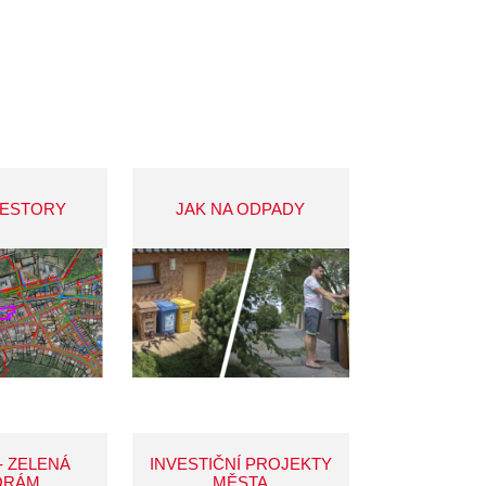
VESTORY
JAK NA ODPADY
- ZELENÁ
INVESTIČNÍ PROJEKTY
ORÁM
MĚSTA