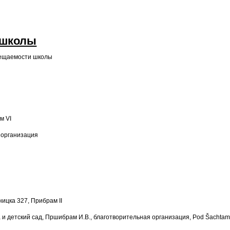
 школы
осещаемости школы
м VI
 организация
ницка 327, Прибрам II
 детский сад, Пршибрам И.В., благотворительная организация, Pod Šachtam