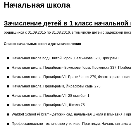
Начальная школа
Зачисление детей в 1 класс начальной
родившихся с 01.09.2015 по 31.08.2016, в том числе детей с задержкой п
Список начальных школ и даты зачисления
Начальная школа под Святой Горой, Балбинова 328, Прибрам II
Начальная школа, Пршибрам - Бржезове Горы, Прокопска 337, Прибра
Начальная школа, Пршибрам VII, Брати Чапек 279, благотворительная
Начальная школа, Пршибрам II, Йирасковы сады 273
Начальная школа, Пршибрам VII, 28 октября 1
Начальная школа, Пршибрам VIII, Школа 75
Waldorf School Příbram - детский сад, начальная школа и гимназия, Гор
Профессионально-техническое училище, Практикум, Начальная школа и