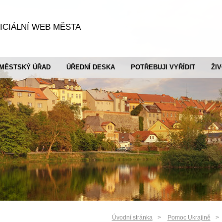
ICIÁLNÍ WEB MĚSTA
MĚSTSKÝ ÚŘAD
ÚŘEDNÍ DESKA
POTŘEBUJI VYŘÍDIT
ŽI
Úvodní stránka
Pomoc Ukrajině