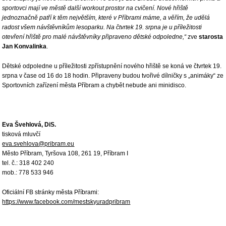
sportovci mají ve městě další workout prostor na cvičení. Nové hřiště
jednoznačně patří k těm největším, které v Příbrami máme, a věřím, že udělá
radost všem návštěvníkům lesoparku. Na čtvrtek 19. srpna je u příležitosti
otevření hřiště pro malé návštěvníky připraveno dětské odpoledne,“
zve
starosta
Jan Konvalinka
.
Dětské odpoledne u příležitosti zpřístupnění nového hřiště se koná ve čtvrtek 19.
srpna v čase od 16 do 18 hodin. Připraveny budou tvořivé dílničky s „animáky“ ze
Sportovních zařízení města Příbram a chybět nebude ani minidisco.
Eva Švehlová, DiS.
tisková mluvčí
eva.svehlova@pribram.eu
Město Příbram, Tyršova 108, 261 19, Příbram I
tel. č.: 318 402 240
mob.: 778 533 946
Oficiální FB stránky města Příbrami:
https://www.facebook.com/mestskyuradpribram