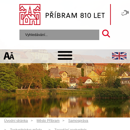
Úvodní stránka
Město Příbram
Samospráva