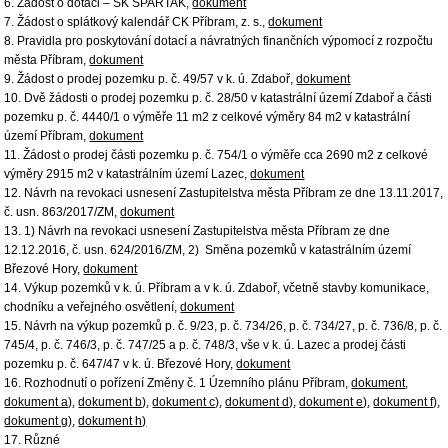
6. Žádost o dotaci – SK SPARTAK,
dokument
7. Žádost o splátkový kalendář CK Příbram, z. s.,
dokument
8. Pravidla pro poskytování dotací a návratných finančních výpomocí z rozpočtu
města Příbram,
dokument
9. Žádost o prodej pozemku p. č. 49/57 v k. ú. Zdaboř,
dokument
10. Dvě žádosti o prodej pozemku p. č. 28/50 v katastrální území Zdaboř a části
pozemku p. č. 4440/1 o výměře 11 m2 z celkové výměry 84 m2 v katastrální
území Příbram,
dokument
11. Žádost o prodej části pozemku p. č. 754/1 o výměře cca 2690 m2 z celkové
výměry 2915 m2 v katastrálním území Lazec,
dokument
12. Návrh na revokaci usnesení Zastupitelstva města Příbram ze dne 13.11.2017,
č. usn. 863/2017/ZM,
dokument
13. 1) Návrh na revokaci usnesení Zastupitelstva města Příbram ze dne
12.12.2016, č. usn. 624/2016/ZM, 2) Směna pozemků v katastrálním území
Březové Hory,
dokument
14. Výkup pozemků v k. ú. Příbram a v k. ú. Zdaboř, včetně stavby komunikace,
chodníku a veřejného osvětlení,
dokument
15. Návrh na výkup pozemků p. č. 9/23, p. č. 734/26, p. č. 734/27, p. č. 736/8, p. č.
745/4, p. č. 746/3, p. č. 747/25 a p. č. 748/3, vše v k. ú. Lazec a prodej části
pozemku p. č. 647/47 v k. ú. Březové Hory,
dokument
16. Rozhodnutí o pořízení Změny č. 1 Územního plánu Příbram,
dokument
,
dokument a)
,
dokument b)
,
dokument c)
,
dokument d)
,
dokument e)
,
dokument f)
,
dokument g)
,
dokument h)
17. Různé