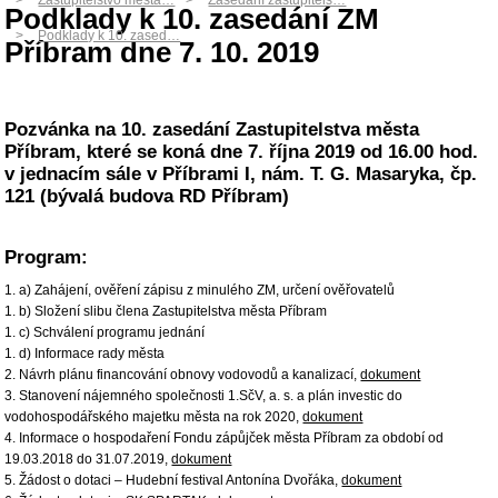
Zastupitelstvo města…
Zasedání zastupitels…
Podklady k 10. zasedání ZM
Podklady k 10. zased…
Příbram dne 7. 10. 2019
Pozvánka na 10. zasedání Zastupitelstva města
Příbram, které se koná dne 7. října 2019 od 16.00 hod.
v jednacím sále v Příbrami I, nám. T. G. Masaryka, čp.
121 (bývalá budova RD Příbram)
Program:
1. a) Zahájení, ověření zápisu z minulého ZM, určení ověřovatelů
1. b) Složení slibu člena Zastupitelstva města Příbram
1. c) Schválení programu jednání
1. d) Informace rady města
2. Návrh plánu financování obnovy vodovodů a kanalizací,
dokument
3. Stanovení nájemného společnosti 1.SčV, a. s. a plán investic do
vodohospodářského majetku města na rok 2020,
dokument
4. Informace o hospodaření Fondu zápůjček města Příbram za období od
19.03.2018 do 31.07.2019,
dokument
5. Žádost o dotaci – Hudební festival Antonína Dvořáka,
dokument