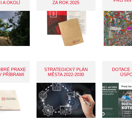
PRO IN
I A OKOLÍ
ZA ROK 2025
OBRÉ PRAXE
STRATEGICKÝ PLÁN
DOTACE 
V PŘÍBRAMI
MĚSTA 2022-2030
ÚSP