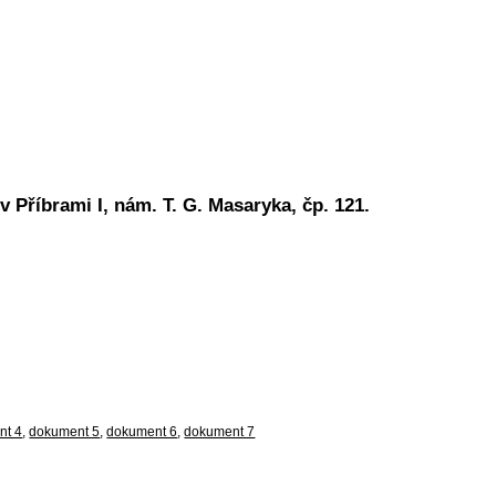
v Příbrami I, nám. T. G. Masaryka, čp. 121.
nt 4
,
dokument 5
,
dokument 6
,
dokument 7