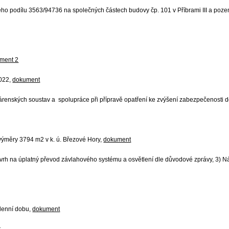
ho podílu 3563/94736 na společných částech budovy čp. 101 v Příbrami III a pozemc
ment 2
2022,
dokument
enských soustav a spolupráce při přípravě opatření ke zvýšení zabezpečenosti d
výměry 3794 m2 v k. ú. Březové Hory,
dokument
vrh na úplatný převod závlahového systému a osvětlení dle důvodové zprávy, 3)
denní dobu,
dokument