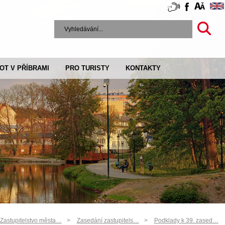
VOT V PŘÍBRAMI
PRO TURISTY
KONTAKTY
Zastupitelstvo města…
Zasedání zastupitels…
Podklady k 39. zased…