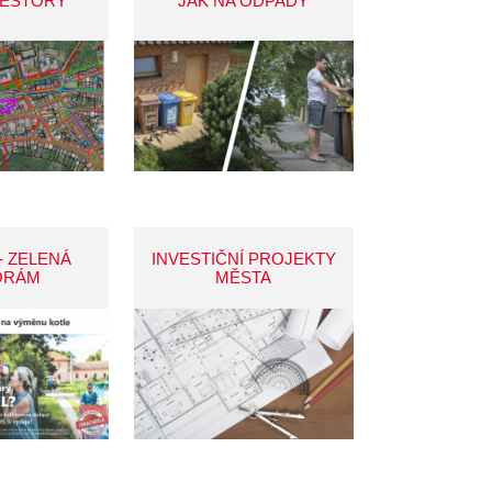
VESTORY
JAK NA ODPADY
- ZELENÁ
INVESTIČNÍ PROJEKTY
ORÁM
MĚSTA