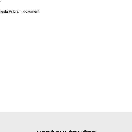
t
města Příbram,
dokument