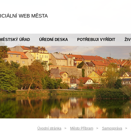
ICIÁLNÍ WEB MĚSTA
MĚSTSKÝ ÚŘAD
ÚŘEDNÍ DESKA
POTŘEBUJI VYŘÍDIT
ŽI
Úvodní stránka
Město Příbram
Samospráva