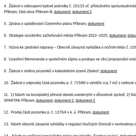
4. Žádost o odkoupení bytové jednotky č. 101/15 vč. příslušného spoluvlastnické
Příbram, část obce Příbram III,
dokument
,
dokument 2
5. Zpráva o uplatňování Územního plánu Příbram,
dokument
6. Strategie sociálního začleňování města Příbram 2022–2025,
dokument
,
doku
7. Výzva ke zjednání nápravy – Obecně závazná vyhláška o nočním klidu č. 1/
8. Uzavření Memoranda o společném zájmu a postupu ve věci propojování vodár
9. Žádost o směnu pozemků v katastrálním území Zdaboř,
dokument
10. Žádost o odprodej části pozemku p. č. 715/80 o výměře cca 7 m2 z celkové 
11. 1) Návrh na bezúplatný převod staveb uvedených v důvodové zprávě, 2) Ná
SPARTAK Příbram,
dokument
,
dokument 2
,
dokument 3
12. Prodej části pozemku p. č. 1376/4 v k. ú. Příbram,
dokument
13. Návrh obecně závazné vyhlášky o regulaci hlučných činností v nevhodnou 