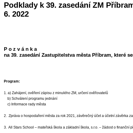
Podklady k 39. zasedání ZM Příbram
6. 2022
P o z v á n k a
na 39. zasedání Zastupitelstva města Příbram, které se
Program:
1. a) Zahájení, ověření zápisu z minulého ZM, určení ověřovatelů
b) Schválení programu jednání
c) Informace rady města
2. Zpráva o hospodaření města za rok 2021, závěrečný účet a účetní závěrka 
3. All Stars School – mateřská škola a základní škola, s.r.o. – žádost o finanční 