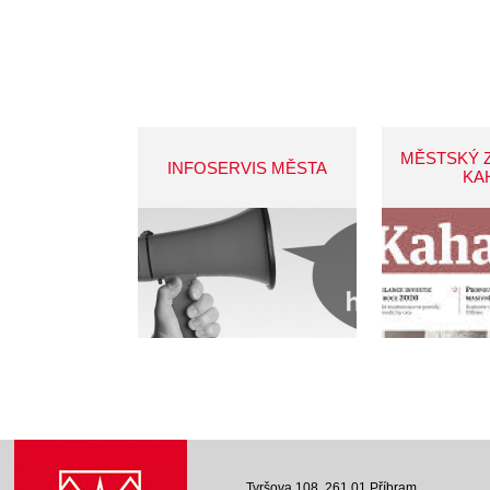
MĚSTSKÝ 
INFOSERVIS MĚSTA
KA
Tyršova 108, 261 01 Příbram