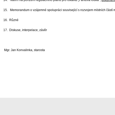
14. Návrh na pořízení regulačního plánu pro lokalitu „Fantova louka“,
dokumen
15. Memorandum o vzájemné spolupráci související s rozvojem místních částí 
16. Různé
17. Diskuse, interpelace, závěr
Mgr. Jan Konvalinka, starosta