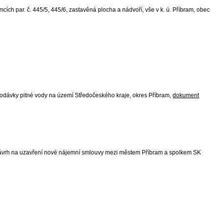
ích par. č. 445/5, 445/6, zastavěná plocha a nádvoří, vše v k. ú. Příbram, obec
odávky pitné vody na území Středočeského kraje, okres Příbram,
dokument
 Návrh na uzavření nové nájemní smlouvy mezi městem Příbram a spolkem SK