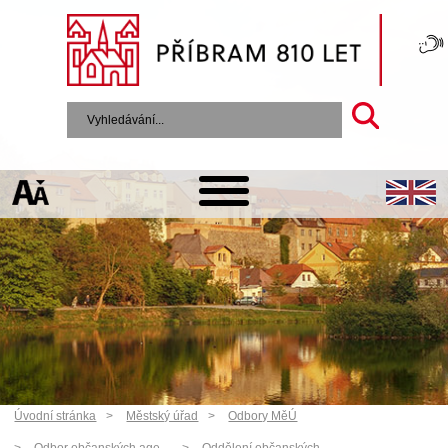
Úvodní stránka
Městský úřad
Odbory MěÚ