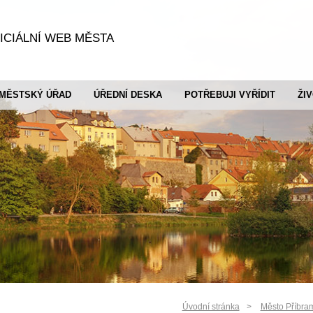
ICIÁLNÍ WEB MĚSTA
MĚSTSKÝ ÚŘAD
ÚŘEDNÍ DESKA
POTŘEBUJI VYŘÍDIT
ŽI
Úvodní stránka
Město Příbra