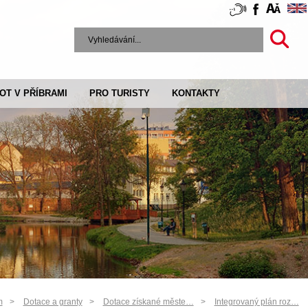
VOT V PŘÍBRAMI
PRO TURISTY
KONTAKTY
m
Dotace a granty
Dotace získané měste…
Integrovaný plán roz…