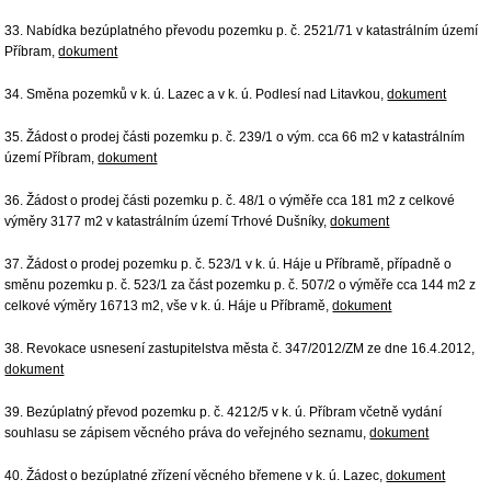
33. Nabídka bezúplatného převodu pozemku p. č. 2521/71 v katastrálním území
Příbram,
dokument
34. Směna pozemků v k. ú. Lazec a v k. ú. Podlesí nad Litavkou,
dokument
35. Žádost o prodej části pozemku p. č. 239/1 o vým. cca 66 m2 v katastrálním
území Příbram,
dokument
36. Žádost o prodej části pozemku p. č. 48/1 o výměře cca 181 m2 z celkové
výměry 3177 m2 v katastrálním území Trhové Dušníky,
dokument
37. Žádost o prodej pozemku p. č. 523/1 v k. ú. Háje u Příbramě, případně o
směnu pozemku p. č. 523/1 za část pozemku p. č. 507/2 o výměře cca 144 m2 z
celkové výměry 16713 m2, vše v k. ú. Háje u Příbramě,
dokument
38. Revokace usnesení zastupitelstva města č. 347/2012/ZM ze dne 16.4.2012,
dokument
39. Bezúplatný převod pozemku p. č. 4212/5 v k. ú. Příbram včetně vydání
souhlasu se zápisem věcného práva do veřejného seznamu,
dokument
40. Žádost o bezúplatné zřízení věcného břemene v k. ú. Lazec,
dokument