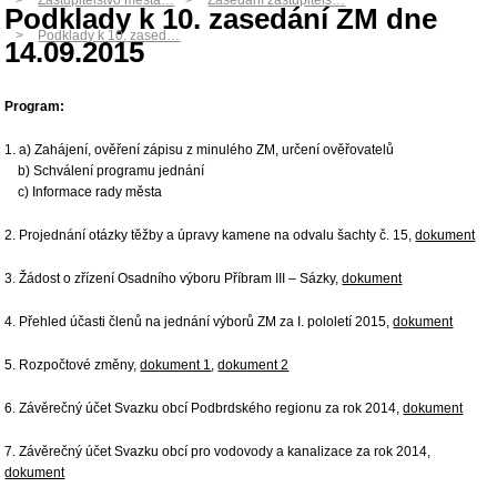
Zastupitelstvo města…
Zasedání zastupitels…
Podklady k 10. zasedání ZM dne
Podklady k 10. zased…
14.09.2015
Program:
1. a) Zahájení, ověření zápisu z minulého ZM, určení ověřovatelů
b) Schválení programu jednání
c) Informace rady města
2. Projednání otázky těžby a úpravy kamene na odvalu šachty č. 15,
dokument
3. Žádost o zřízení Osadního výboru Příbram III – Sázky,
dokument
4. Přehled účasti členů na jednání výborů ZM za I. pololetí 2015,
dokument
5. Rozpočtové změny,
dokument 1
,
dokument 2
6. Závěrečný účet Svazku obcí Podbrdského regionu za rok 2014,
dokument
7. Závěrečný účet Svazku obcí pro vodovody a kanalizace za rok 2014,
dokument