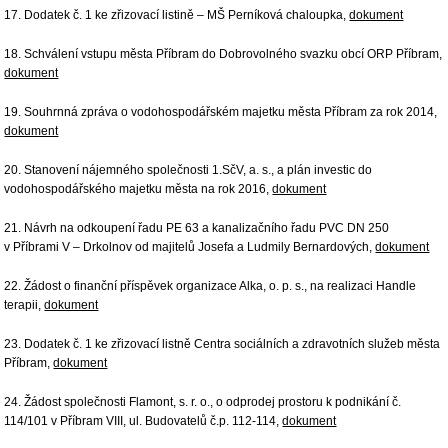
17. Dodatek č. 1 ke zřizovací listině – MŠ Perníková chaloupka,
dokument
18. Schválení vstupu města Příbram do Dobrovolného svazku obcí ORP Příbram,
dokument
19. Souhrnná zpráva o vodohospodářském majetku města Příbram za rok 2014,
dokument
20. Stanovení nájemného společnosti 1.SčV, a. s., a plán investic do
vodohospodářského majetku města na rok 2016,
dokument
21. Návrh na odkoupení řadu PE 63 a kanalizačního řadu PVC DN 250
v Příbrami V – Drkolnov od majitelů Josefa a Ludmily Bernardových,
dokument
22. Žádost o finanční příspěvek organizace Alka, o. p. s., na realizaci Handle
terapii,
dokument
23. Dodatek č. 1 ke zřizovací listně Centra sociálních a zdravotních služeb města
Příbram,
dokument
24. Žádost společnosti Flamont, s. r. o., o odprodej prostoru k podnikání č.
114/101 v Příbram VIII, ul. Budovatelů č.p. 112-114,
dokument