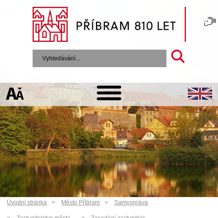
Úvodní stránka
Město Příbram
Samospráva