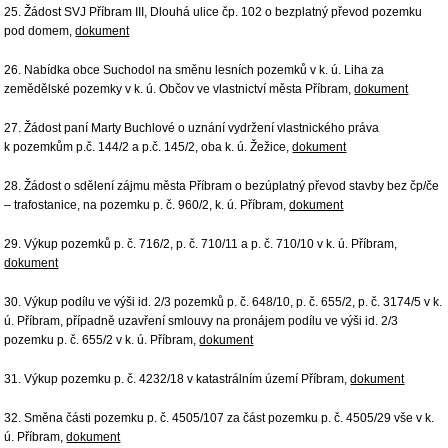
25. Žádost SVJ Příbram III, Dlouhá ulice čp. 102 o bezplatný převod pozemku
pod domem,
dokument
26. Nabídka obce Suchodol na směnu lesních pozemků v k. ú. Liha za
zemědělské pozemky v k. ú. Občov ve vlastnictví města Příbram,
dokument
27. Žádost paní Marty Buchlové o uznání vydržení vlastnického práva
k pozemkům p.č. 144/2 a p.č. 145/2, oba k. ú. Žežice,
dokument
28. Žádost o sdělení zájmu města Příbram o bezúplatný převod stavby bez čp/če
– trafostanice, na pozemku p. č. 960/2, k. ú. Příbram,
dokument
29. Výkup pozemků p. č. 716/2, p. č. 710/11 a p. č. 710/10 v k. ú. Příbram,
dokument
30. Výkup podílu ve výši id. 2/3 pozemků p. č. 648/10, p. č. 655/2, p. č. 3174/5 v k.
ú. Příbram, případně uzavření smlouvy na pronájem podílu ve výši id. 2/3
pozemku p. č. 655/2 v k. ú. Příbram,
dokument
31. Výkup pozemku p. č. 4232/18 v katastrálním území Příbram,
dokument
32. Směna části pozemku p. č. 4505/107 za část pozemku p. č. 4505/29 vše v k.
ú. Příbram,
dokument