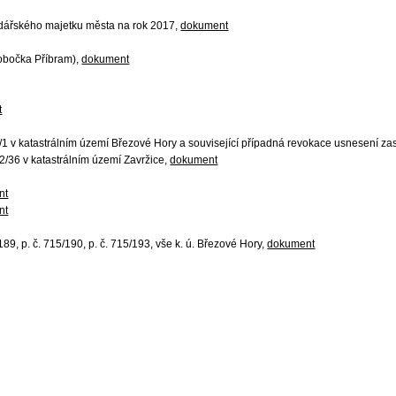
podářského majetku města na rok 2017,
dokument
pobočka Příbram),
dokument
t
2/1 v katastrálním území Březové Hory a související případná revokace usnesení z
 102/36 v katastrálním území Zavržice,
dokument
nt
nt
89, p. č. 715/190, p. č. 715/193, vše k. ú. Březové Hory,
dokument