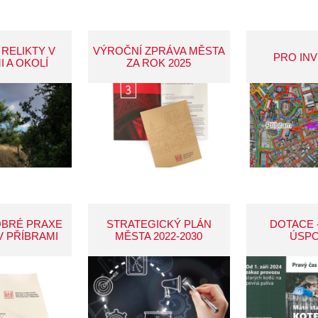
 RELIKTY V
VÝROČNÍ ZPRÁVA MĚSTA
PRO IN
I A OKOLÍ
ZA ROK 2025
OBRÉ PRAXE
STRATEGICKÝ PLÁN
DOTACE 
V PŘÍBRAMI
MĚSTA 2022-2030
ÚSP