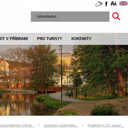
VOT V PŘÍBRAMI
PRO TURISTY
KONTAKTY
Zastupitelstvo města…
Zasedání zastupitels…
Podklady k 20. zased…