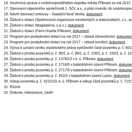
16. Souhrnná zpráva o vodohospodářském majetku města Příbram za rok 2015
17. Stanovení nájemného společnosti 1. SčV, a.s., a plán investic do vodohos
18. Návrh darovací smlouvy – Nadační fond Veolia,
dokument
19. Žádost o dotaci (Sjednocená organizace nevidomých a slabozrakých, z.s., 
20. Žádost o dotaci (Magdaléna, o.p.s.),
dokument
21. Žádost o dotaci (Farní charita Příbram),
dokument
22. Program pro poskytování dotací na rok 2017 – oblast zdravotnictví,
dokumen
23. Program pro poskytování dotací na rok 2017 – oblast sociální,
dokument
24. Výzva k uznání vzniku vlastnického práva vydržením části pozemku p. č. 60
25. Žádost o prodej pozemků p. č. 96/1, p. č. 99/1, p. č. 100/1, p. č. 100/2, p. č.
26. Žádost o prodej pozemku p. č. 1378/13 v k. ú. Příbram,
dokument
27. Žádost o prodej pozemku p. č. 2716/5 v katastrálním území Příbram,
dokume
28. Žádost o prodej pozemku p. č. 2717/5 v katastrálním území Příbram,
dokume
29. Žádost o prodej pozemku p. č. 452/2 v katastrálním území Lazec,
dokument
30. Výkup pozemku p. č. 4232/19, k. ú. Příbram a výkup částí pozemků p. č. 715/1
31. Různé
32. Diskuse, interpelace, závěr