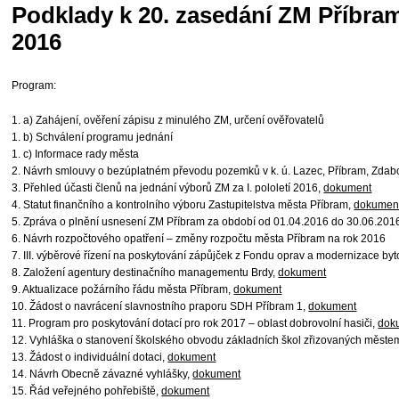
Podklady k 20. zasedání ZM Příbram
2016
Program:
1. a) Zahájení, ověření zápisu z minulého ZM, určení ověřovatelů
1. b) Schválení programu jednání
1. c) Informace rady města
2. Návrh smlouvy o bezúplatném převodu pozemků v k. ú. Lazec, Příbram, Zdab
3. Přehled účasti členů na jednání výborů ZM za I. pololetí 2016,
dokument
4. Statut finančního a kontrolního výboru Zastupitelstva města Příbram,
dokumen
5. Zpráva o plnění usnesení ZM Příbram za období od 01.04.2016 do 30.06.201
6. Návrh rozpočtového opatření – změny rozpočtu města Příbram na rok 2016
7. III. výběrové řízení na poskytování zápůjček z Fondu oprav a modernizace 
8. Založení agentury destinačního managementu Brdy,
dokument
9. Aktualizace požárního řádu města Příbram,
dokument
10. Žádost o navrácení slavnostního praporu SDH Příbram 1,
dokument
11. Program pro poskytování dotací pro rok 2017 – oblast dobrovolní hasiči,
dok
12. Vyhláška o stanovení školského obvodu základních škol zřizovaných měste
13. Žádost o individuální dotaci,
dokument
14. Návrh Obecně závazné vyhlášky,
dokument
15. Řád veřejného pohřebiště,
dokument