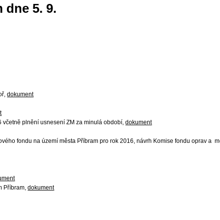
 dne 5. 9.
oř,
dokument
t
6 včetně plnění usnesení ZM za minulá období,
dokument
bytového fondu na území města Příbram pro rok 2016, návrh Komise fondu oprav a 
ument
m Příbram,
dokument