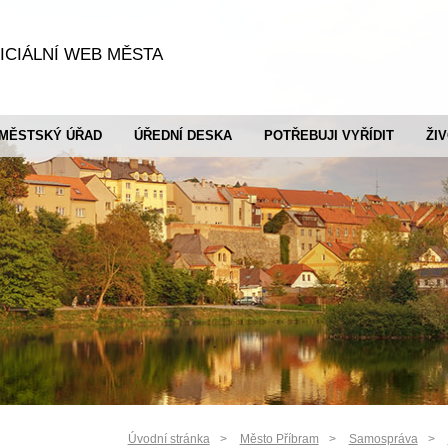
ICIÁLNÍ WEB MĚSTA
MĚSTSKÝ ÚŘAD
ÚŘEDNÍ DESKA
POTŘEBUJI VYŘÍDIT
ŽI
Úvodní stránka
Město Příbram
Samospráva