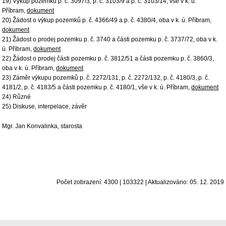
19) Výkup pozemků p. č. 3097/3, p. č. 3103/9 a p. č. 3103/14, vše v k. ú.
Příbram,
dokument
20) Žádost o výkup pozemků p. č. 4366/49 a p. č. 4380/4, oba v k. ú. Příbram,
dokument
21) Žádost o prodej pozemku p. č. 3740 a části pozemku p. č. 3737/72, oba v k.
ú. Příbram,
dokument
22) Žádost o prodej části pozemku p. č. 3812/51 a části pozemku p. č. 3860/3,
oba v k. ú. Příbram,
dokument
23) Záměr výkupu pozemků p. č. 2272/131, p. č. 2272/132, p. č. 4180/3, p. č.
4181/2, p. č. 4183/5 a části pozemku p. č. 4180/1, vše v k. ú. Příbram,
dokument
24) Různé
25) Diskuse, interpelace, závěr
Mgr. Jan Konvalinka, starosta
Počet zobrazení: 4300 | 103322 | Aktualizováno: 05. 12. 2019