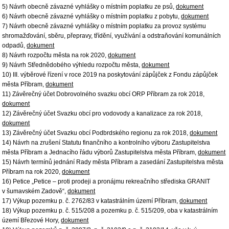
5) Návrh obecně závazné vyhlášky o místním poplatku ze psů,
dokument
6) Návrh obecně závazné vyhlášky o místním poplatku z pobytu,
dokument
7) Návrh obecně závazné vyhlášky o místním poplatku za provoz systému
shromažďování, sběru, přepravy, třídění, využívání a odstraňování komunálních
odpadů,
dokument
8) Návrh rozpočtu města na rok 2020,
dokument
9) Návrh Střednědobého výhledu rozpočtu města,
dokument
10) III. výběrové řízení v roce 2019 na poskytování zápůjček z Fondu zápůjček
města Příbram,
dokument
11) Závěrečný účet Dobrovolného svazku obcí ORP Příbram za rok 2018,
dokument
12) Závěrečný účet Svazku obcí pro vodovody a kanalizace za rok 2018,
dokument
13) Závěrečný účet Svazku obcí Podbrdského regionu za rok 2018,
dokument
14) Návrh na zrušení Statutu finančního a kontrolního výboru Zastupitelstva
města Příbram a Jednacího řádu výborů Zastupitelstva města Příbram,
dokument
15) Návrh termínů jednání Rady města Příbram a zasedání Zastupitelstva města
Příbram na rok 2020,
dokument
16) Petice „Petice – proti prodeji a pronájmu rekreačního střediska GRANIT
v šumavském Zadově“,
dokument
17) Výkup pozemku p. č. 2762/83 v katastrálním území Příbram,
dokument
18) Výkup pozemku p. č. 515/208 a pozemku p. č. 515/209, oba v katastrálním
území Březové Hory,
dokument