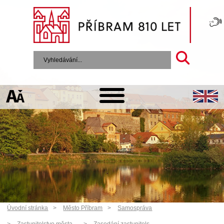
Úvodní stránka
Město Příbram
Samospráva