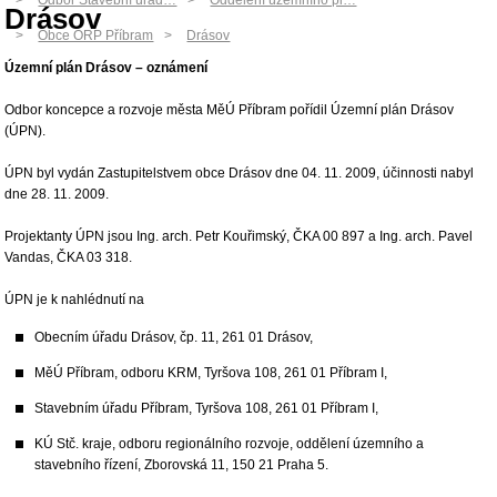
Odbor Stavební úřad…
Oddělení územního pl…
Drásov
Obce ORP Příbram
Drásov
Územní plán Drásov
– oznámení
Odbor koncepce a rozvoje města MěÚ Příbram pořídil Územní plán Drásov
(ÚPN).
ÚPN byl vydán Zastupitelstvem obce Drásov dne 04. 11. 2009, účinnosti nabyl
dne 28. 11. 2009.
Projektanty ÚPN jsou Ing. arch. Petr Kouřimský, ČKA 00 897 a Ing. arch. Pavel
Vandas, ČKA 03 318.
ÚPN je k nahlédnutí na
Obecním úřadu Drásov, čp. 11, 261 01 Drásov,
MěÚ Příbram, odboru KRM, Tyršova 108, 261 01 Příbram I,
Stavebním úřadu Příbram, Tyršova 108, 261 01 Příbram I,
KÚ Stč. kraje, odboru regionálního rozvoje, oddělení územního a
stavebního řízení, Zborovská 11, 150 21 Praha 5.