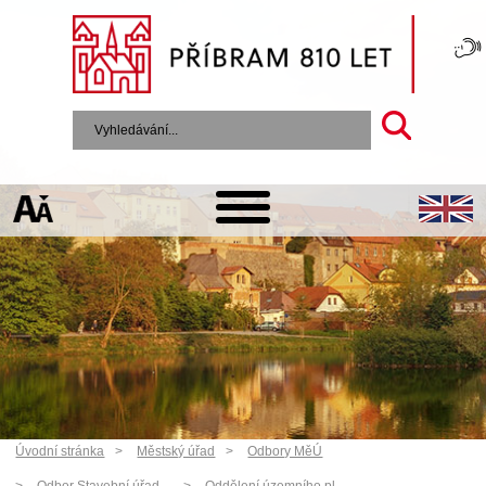
Úvodní stránka
Městský úřad
Odbory MěÚ