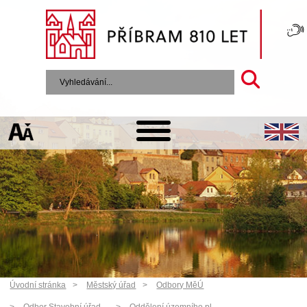
Úvodní stránka
Městský úřad
Odbory MěÚ