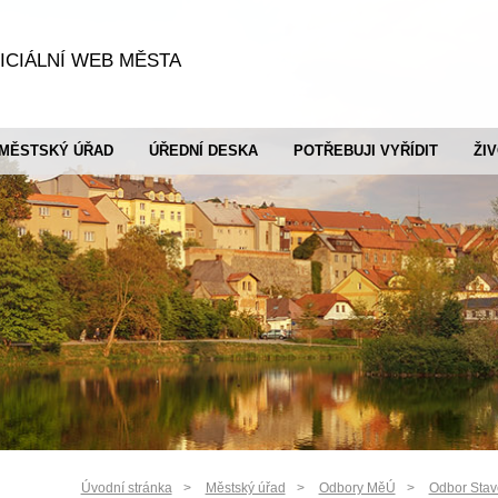
ICIÁLNÍ WEB MĚSTA
MĚSTSKÝ ÚŘAD
ÚŘEDNÍ DESKA
POTŘEBUJI VYŘÍDIT
ŽI
Úvodní stránka
Městský úřad
Odbory MěÚ
Odbor Sta