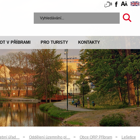
VOT V PŘÍBRAMI
PRO TURISTY
KONTAKTY
vební úřad…
Oddělení územního pl…
Obce ORP Příbram
Lešetice