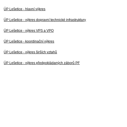
ÚP Lešetice - hlavní výkres
ÚP Lešetice - výkres dopravní technické infrastruktury
ÚP Lešetice - výkres VPS a VPO
ÚP Lešetice - koordinační výkres
ÚP Lešetice - výkres širších vztahů
ÚP Lešetice - výkres předpokládaných záborů PF