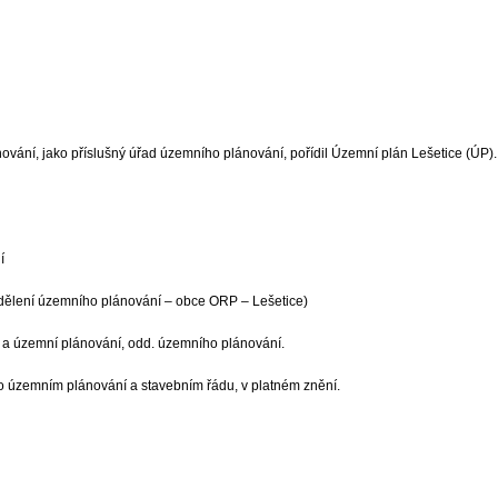
ání, jako příslušný úřad územního plánování, pořídil Územní plán Lešetice (ÚP). 
í
dělení územního plánování – obce ORP – Lešetice)
 a územní plánování, odd. územního plánování.
 o územním plánování a stavebním řádu, v platném znění.