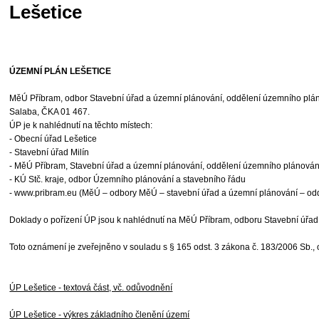
Lešetice
ÚZEMNÍ PLÁN LEŠETICE
MěÚ Příbram, odbor Stavební úřad a územní plánování, oddělení územního plánov
Salaba, ČKA 01 467.
ÚP je k nahlédnutí na těchto místech:
- Obecní úřad Lešetice
- Stavební úřad Milín
- MěÚ Příbram, Stavební úřad a územní plánování, oddělení územního plánován
- KÚ Stč. kraje, odbor Územního plánování a stavebního řádu
- www.pribram.eu (MěÚ – odbory MěÚ – stavební úřad a územní plánování – od
Doklady o pořízení ÚP jsou k nahlédnutí na MěÚ Příbram, odboru Stavební úřad
Toto oznámení je zveřejněno v souladu s § 165 odst. 3 zákona č. 183/2006 Sb.,
ÚP Lešetice - textová část, vč. odůvodnění
ÚP Lešetice - výkres základního členění území