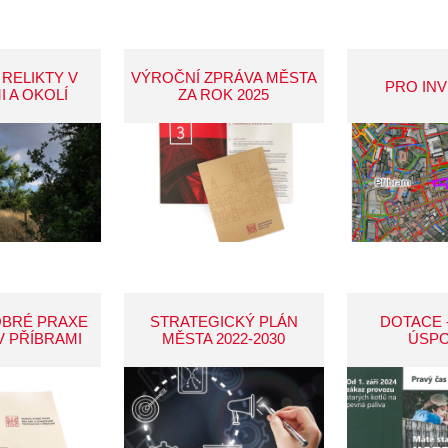
 RELIKTY V
VÝROČNÍ ZPRÁVA MĚSTA
PRO IN
I A OKOLÍ
ZA ROK 2025
OBRÉ PRAXE
STRATEGICKÝ PLÁN
DOTACE 
V PŘÍBRAMI
MĚSTA 2022-2030
ÚSP