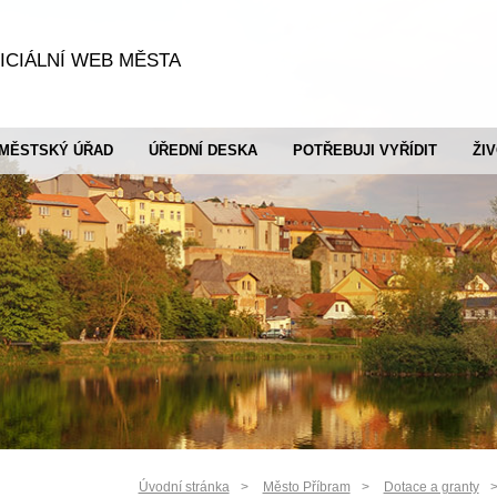
ICIÁLNÍ WEB MĚSTA
MĚSTSKÝ ÚŘAD
ÚŘEDNÍ DESKA
POTŘEBUJI VYŘÍDIT
ŽI
Úvodní stránka
Město Příbram
Dotace a granty