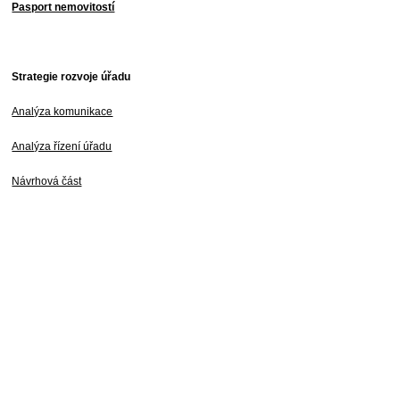
Pasport nemovitostí
Strategie rozvoje úřadu
Analýza komunikace
Analýza řízení úřadu
Návrhová část