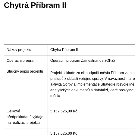
Chytrá Příbram II
Název projektu
Chytrá Příbram II
Operační program
Operační program Zaměstnanost (OPZ)
Stručný popis projektu
Projekt si klade za cíl podpořit město Příbram v obla
přístupů z oblasti veřejné správy. V návaznosti na r
aktivita tvorby a implementace Strategie rozvoje M
analytických dokumentů a databází, které poskytnou
města.
Celkové
5.157.525,00 Kč
předpokládané výdaje
na realizaci projektu
5.157.525,00 Kč