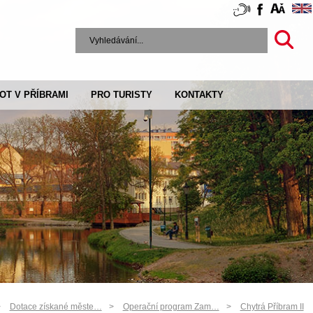
VOT V PŘÍBRAMI
PRO TURISTY
KONTAKTY
Dotace získané měste…
Operační program Zam…
Chytrá Příbram II