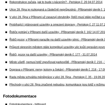
Rekonstrukce začala, jak to bude s kácením? - Periskop č. 26 04.07.2014
Ulice 28. října je rozkopaná a částečně neprůjezdná - Příbramský deník č.
V ulici 28. října v Příbrami už zasazují obrubníky, řidiči musí stále počítat 
Probíhající i plánované uzavírky a omezení dopravy - Periskop č. 27 11.07
Řidiče potrápí v Příbrami další uzavírky - Příbramský deník č. 162 14.07.20
Řidiči pozor, v Příbrami narazíte na další uzavírky silnic - Příbramský deník
Průjezd okresním městem stále komplikují uzavírky ulic kvůli opravám povr
Řidiči, pozor na další uzavírky - Příbramský deník č. 177 - 31.07.2014
Město ušetří, nemusí totiž zpevňovat parkoviště - Příbramský deník č. 216 -
Doprava v Příbrami: nervy, kolony a čekání - Příbramský deník č. 218 - 17.
Rada města schválila méněpráce v ulici 28. října - Periskop č. 35 - 19.09.2
Přechody v ulici 28. října značené nebudou, komunikace jsou totiž v režimu
Fotodokumentace
Fotodokumentace - billboard