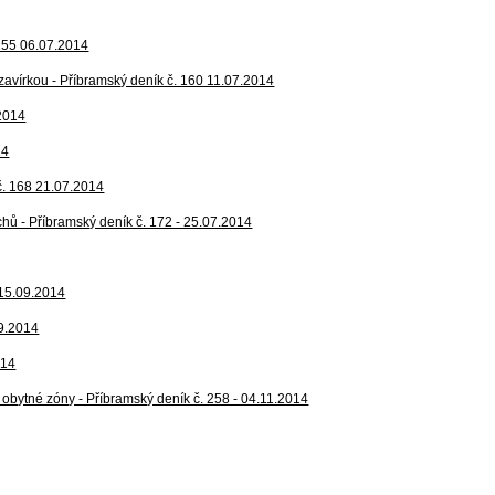
 155 06.07.2014
s uzavírkou - Příbramský deník č. 160 11.07.2014
.2014
14
 č. 168 21.07.2014
chů - Příbramský deník č. 172 - 25.07.2014
 15.09.2014
09.2014
014
 obytné zóny - Příbramský deník č. 258 - 04.11.2014