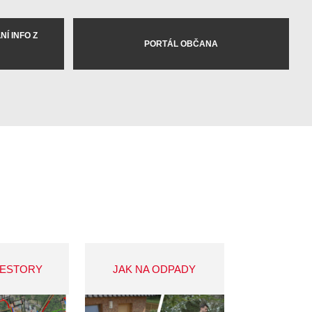
Í INFO Z
PORTÁL OBČANA
VESTORY
JAK NA ODPADY