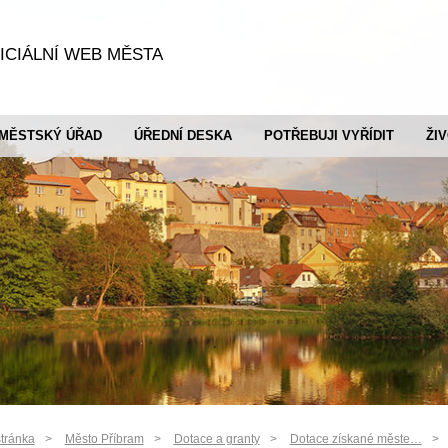
ICIÁLNÍ WEB MĚSTA
MĚSTSKÝ ÚŘAD
ÚŘEDNÍ DESKA
POTŘEBUJI VYŘÍDIT
ŽI
tránka
Město Příbram
Dotace a granty
Dotace získané měste…