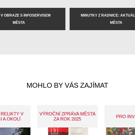
 V OBRAZE S INFOSERVISEM
MINUTKY Z RADNICE: AKTUÁLN
MĚSTA
MĚSTA
MOHLO BY VÁS ZAJÍMAT
 RELIKTY V
VÝROČNÍ ZPRÁVA MĚSTA
PRO IN
I A OKOLÍ
ZA ROK 2025