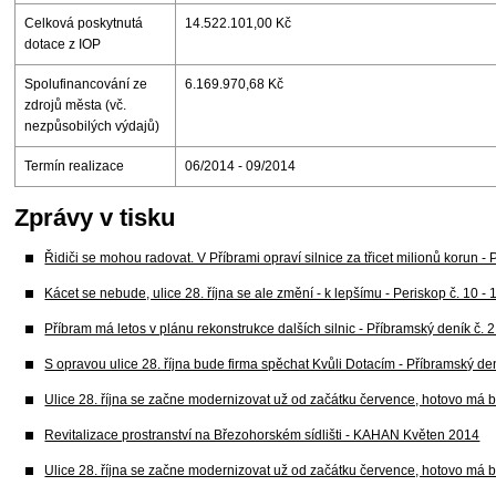
Celková poskytnutá
14.522.101,00 Kč
dotace z IOP
Spolufinancování ze
6.169.970,68 Kč
zdrojů města (vč.
nezpůsobilých výdajů)
Termín realizace
06/2014 - 09/2014
Zprávy v tisku
Řidiči se mohou radovat. V Příbrami opraví silnice za třicet milionů korun -
Kácet se nebude, ulice 28. října se ale změní - k lepšímu - Periskop č. 10 -
Příbram má letos v plánu rekonstrukce dalších silnic - Příbramský deník č. 
S opravou ulice 28. října bude firma spěchat Kvůli Dotacím - Příbramský de
Ulice 28. října se začne modernizovat už od začátku července, hotovo má bý
Revitalizace prostranství na Březohorském sídlišti - KAHAN Květen 2014
Ulice 28. října se začne modernizovat už od začátku července, hotovo má bý