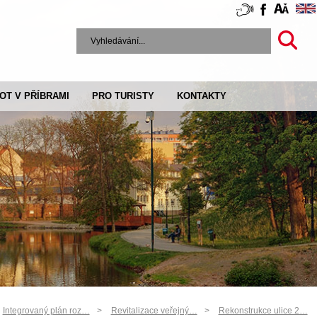
VOT V PŘÍBRAMI
PRO TURISTY
KONTAKTY
Integrovaný plán roz…
Revitalizace veřejný…
Rekonstrukce ulice 2…