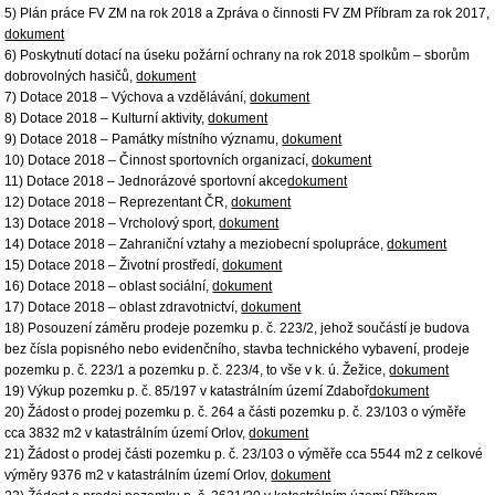
5) Plán práce FV ZM na rok 2018 a Zpráva o činnosti FV ZM Příbram za rok 2017,
dokument
6) Poskytnutí dotací na úseku požární ochrany na rok 2018 spolkům – sborům
dobrovolných hasičů,
dokument
7) Dotace 2018 – Výchova a vzdělávání,
dokument
8) Dotace 2018 – Kulturní aktivity,
dokument
9) Dotace 2018 – Památky místního významu,
dokument
10) Dotace 2018 – Činnost sportovních organizací,
dokument
11) Dotace 2018 – Jednorázové sportovní akce
dokument
12) Dotace 2018 – Reprezentant ČR,
dokument
13) Dotace 2018 – Vrcholový sport,
dokument
14) Dotace 2018 – Zahraniční vztahy a meziobecní spolupráce,
dokument
15) Dotace 2018 – Životní prostředí,
dokument
16) Dotace 2018 – oblast sociální,
dokument
17) Dotace 2018 – oblast zdravotnictví,
dokument
18) Posouzení záměru prodeje pozemku p. č. 223/2, jehož součástí je budova
bez čísla popisného nebo evidenčního, stavba technického vybavení, prodeje
pozemku p. č. 223/1 a pozemku p. č. 223/4, to vše v k. ú. Žežice,
dokument
19) Výkup pozemku p. č. 85/197 v katastrálním území Zdaboř
dokument
20) Žádost o prodej pozemku p. č. 264 a části pozemku p. č. 23/103 o výměře
cca 3832 m2 v katastrálním území Orlov,
dokument
21) Žádost o prodej části pozemku p. č. 23/103 o výměře cca 5544 m2 z celkové
výměry 9376 m2 v katastrálním území Orlov,
dokument