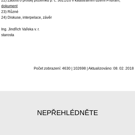
22) Žádost o prodej pozemku p. č. 3621/20 v katastrálním území Příbram,
dokument
23) Různé
24) Diskuse, interpelace, závěr
Ing. Jindřich Vařeka v. r.
starosta
Počet zobrazení: 4630 | 102698 | Aktualizováno: 08. 02. 2018
NEPŘEHLÉDNĚTE