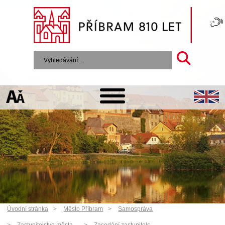
Úvodní stránka
Město Příbram
Samospráva