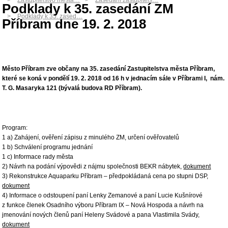
Zastupitelstvo města…
Zasedání zastupitels…
Podklady k 35. zasedání ZM
Podklady k 35. zased…
Příbram dne 19. 2. 2018
Město Příbram zve občany na 35. zasedání Zastupitelstva města Příbram,
které se koná v pondělí 19. 2. 2018 od 16 h v jednacím sále v Příbrami I, nám.
T. G. Masaryka 121 (bývalá budova RD Příbram).
Program:
1 a) Zahájení, ověření zápisu z minulého ZM, určení ověřovatelů
1 b) Schválení programu jednání
1 c) Informace rady města
2) Návrh na podání výpovědi z nájmu společnosti BEKR nábytek,
dokument
3) Rekonstrukce Aquaparku Příbram – předpokládaná cena po stupni DSP,
dokument
4) Informace o odstoupení paní Lenky Zemanové a paní Lucie Kušnírové
z funkce členek Osadního výboru Příbram IX – Nová Hospoda a návrh na
jmenování nových členů paní Heleny Svádové a pana Vlastimila Svády,
dokument