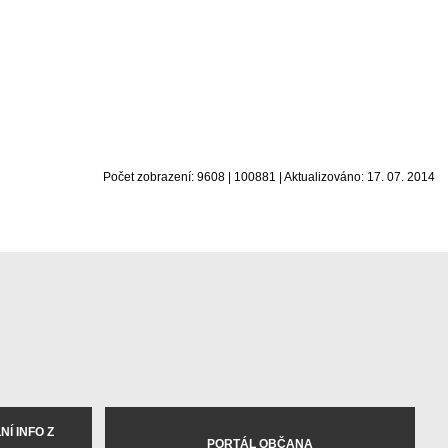
Počet zobrazení: 9608 | 100881 | Aktualizováno: 17. 07. 2014
Í INFO Z
PORTÁL OBČANA