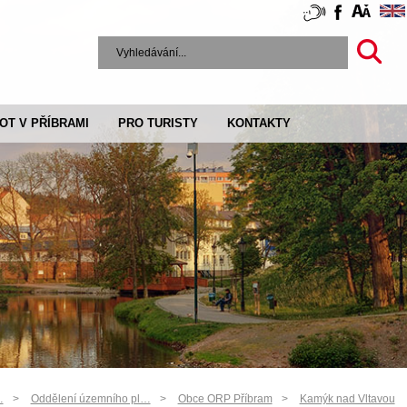
VOT V PŘÍBRAMI
PRO TURISTY
KONTAKTY
…
Oddělení územního pl…
Obce ORP Příbram
Kamýk nad Vltavou