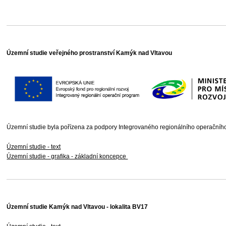
Územní studie veřejného prostranství Kamýk nad Vltavou
Územní studie byla pořízena za podpory Integrovaného regionálního operačníh
Územní studie - text
Územní studie - grafika - základní koncepce
Územní studie Kamýk nad Vltavou - lokalita BV17