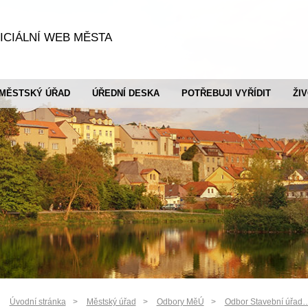
ICIÁLNÍ WEB MĚSTA
MĚSTSKÝ ÚŘAD
ÚŘEDNÍ DESKA
POTŘEBUJI VYŘÍDIT
ŽI
Úvodní stránka
Městský úřad
Odbory MěÚ
Odbor Stavební úřad