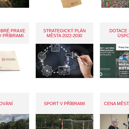
OBRÉ PRAXE
STRATEGICKÝ PLÁN
DOTACE 
V PŘÍBRAMI
MĚSTA 2022-2030
ÚSP
OVÁNÍ
SPORT V PŘÍBRAMI
CENA MĚST