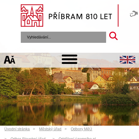
Úvodní stránka
Městský úřad
Odbory MěÚ