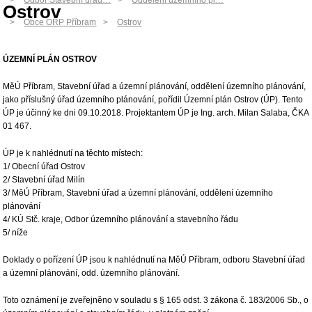
Odbor Stavební úřad…
Oddělení územního pl…
Ostrov
Obce ORP Příbram
Ostrov
ÚZEMNÍ PLÁN OSTROV
MěÚ Příbram, Stavební úřad a územní plánování, oddělení územního plánování,
jako příslušný úřad územního plánování, pořídil Územní plán Ostrov (ÚP). Tento
ÚP je účinný ke dni 09.10.2018. Projektantem ÚP je Ing. arch. Milan Salaba, ČKA
01 467.
ÚP je k nahlédnutí na těchto místech:
1/ Obecní úřad Ostrov
2/ Stavební úřad Milín
3/ MěÚ Příbram, Stavební úřad a územní plánování, oddělení územního
plánování
4/ KÚ Stč. kraje, Odbor územního plánování a stavebního řádu
5/ níže
Doklady o pořízení ÚP jsou k nahlédnutí na MěÚ Příbram, odboru Stavební úřad
a územní plánování, odd. územního plánování.
Toto oznámení je zveřejněno v souladu s § 165 odst. 3 zákona č. 183/2006 Sb., o