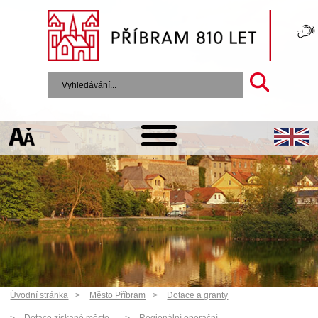
Úvodní stránka
Město Příbram
Dotace a granty