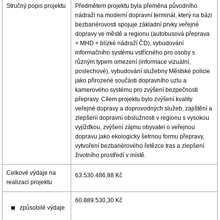
Stručný popis projektu
Předmětem projektu byla přeměna původního
nádraží na moderní dopravní terminál, který na bázi
bezbariérovosti spojuje základní prvky veřejné
dopravy ve městě a regionu (autobusová přeprava
+ MHD + blízké nádraží ČD), vybudování
informačního systému vstřícného pro osoby s
různým typem omezení (informace vizuální,
poslechové), vybudování služebny Městské policie
jako přirozené součásti dopravního uzlu a
kamerového systému pro zvýšení bezpečnosti
přepravy. Cílem projektu bylo zvýšení kvality
veřejné dopravy a doprovodných služeb, zajištění a
zlepšení dopravní obslužnosti v regionu s vysokou
vyjížďkou, zvýšení zájmu obyvatel o veřejnou
dopravu jako ekologicky šetrnou formu přepravy,
vytvoření bezbariérového řetězce tras a zlepšení
životního prostředí v místě.
Celkové výdaje na
63.530.486,88 Kč
realizaci projektu
60.889.530,30 Kč
způsobilé výdaje