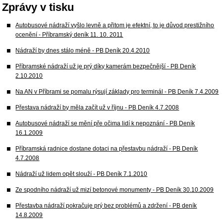
Zprávy v tisku
Autobusové nádraží vyšlo levně a přitom je efektní, to je důvod prestižního
ocenění - Příbramský deník 11. 10. 2011
Nádraží by dnes stálo méně - PB Deník 20.4.2010
Příbramské nádraží už je prý díky kamerám bezpečnější - PB Deník
2.10.2010
Na AN v Příbrami se pomalu rýsují základy pro terminál - PB Deník 7.4.2009
Přestava nádraží by měla začít už v říjnu - PB Deník 4.7.2008
Autobusové nádraží se mění pře očima lidí k nepoznání - PB Deník
16.1.2009
Příbramská radnice dostane dotaci na přestavbu nádraží - PB Deník
4.7.2008
Nádraží už lidem opět slouží - PB Deník 7.1.2010
Ze spodního nádraží už mizí betonové monumenty - PB Deník 30.10.2009
Přestavba nádraží pokračuje prý bez problémů a zdržení - PB deník
14.8.2009