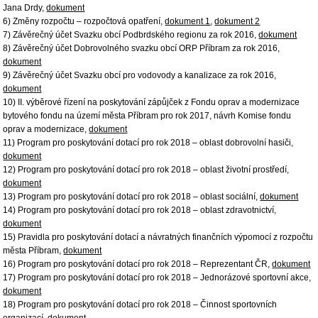
Jana Drdy,
dokument
6) Změny rozpočtu – rozpočtová opatření,
dokument 1
,
dokument 2
7) Závěrečný účet Svazku obcí Podbrdského regionu za rok 2016,
dokument
8) Závěrečný účet Dobrovolného svazku obcí ORP Příbram za rok 2016,
dokument
9) Závěrečný účet Svazku obcí pro vodovody a kanalizace za rok 2016,
dokument
10) II. výběrové řízení na poskytování zápůjček z Fondu oprav a modernizace
bytového fondu na území města Příbram pro rok 2017, návrh Komise fondu
oprav a modernizace,
dokument
11) Program pro poskytování dotací pro rok 2018 – oblast dobrovolní hasiči,
dokument
12) Program pro poskytování dotací pro rok 2018 – oblast životní prostředí,
dokument
13) Program pro poskytování dotací pro rok 2018 – oblast sociální,
dokument
14) Program pro poskytování dotací pro rok 2018 – oblast zdravotnictví,
dokument
15) Pravidla pro poskytování dotací a návratných finančních výpomocí z rozpočtu
města Příbram,
dokument
16) Program pro poskytování dotací pro rok 2018 – Reprezentant ČR,
dokument
17) Program pro poskytování dotací pro rok 2018 – Jednorázové sportovní akce,
dokument
18) Program pro poskytování dotací pro rok 2018 – Činnost sportovních