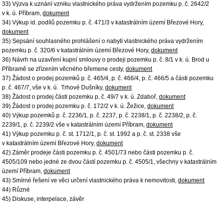
33) Výzva k uznání vzniku vlastnického práva vydržením pozemku p. č. 2642/2
v k. ú. Příbram,
dokument
34) Výkup id. podílů pozemku p. č. 471/3 v katastrálním území Březové Hory,
dokument
35) Sepsání souhlasného prohlášení o nabytí vlastnického práva vydržením
pozemku p. č. 320/6 v katastrálním území Březové Hory,
dokument
36) Návrh na uzavření kupní smlouvy o prodeji pozemku p. č. 8/1 v k. ú. Brod u
Příbramě se zřízením věcného břemene cesty,
dokument
37) Žádost o prodej pozemků p. č. 465/4, p. č. 466/4, p. č. 466/5 a části pozemku
p. č. 467/7, vše v k. ú. Trhové Dušníky,
dokument
38) Žádost o prodej části pozemku p. č. 49/7 v k. ú. Zdaboř,
dokument
39) Žádost o prodej pozemku p. č. 172/2 v k. ú. Žežice,
dokument
40) Výkup pozemků p. č. 2236/1, p. č. 2237, p. č. 2238/1, p. č. 2238/2, p. č.
2239/1, p. č. 2239/2 vše v katastrálním území Příbram,
dokument
41) Výkup pozemku p. č. st. 1712/1, p. č. st. 1992 a p. č. st. 2338 vše
v katastrálním území Březové Hory,
dokument
42) Záměr prodeje části pozemku p. č. 4501/73 nebo části pozemku p. č.
4505/109 nebo jedné ze dvou částí pozemku p. č. 4505/1, všechny v katastrálním
území Příbram,
dokument
43) Smírné řešení ve věci určení vlastnického práva k nemovitosti,
dokument
44) Různé
45) Diskuse, interpelace, závěr