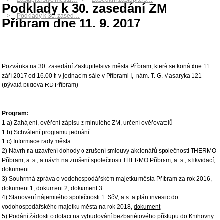
Zastupitelstvo města…
Zasedání zastupitels…
Podklady k 30. zasedání ZM
Podklady k 30. zased…
Příbram dne 11. 9. 2017
Pozvánka na 30. zasedání Zastupitelstva města Příbram, které se koná dne 11.
září 2017 od 16.00 h v jednacím sále v Příbrami I, nám. T. G. Masaryka 121
(bývalá budova RD Příbram)
Program:
1 a) Zahájení, ověření zápisu z minulého ZM, určení ověřovatelů
1 b) Schválení programu jednání
1 c) Informace rady města
2) Návrh na uzavření dohody o zrušení smlouvy akcionářů společnosti THERMO
Příbram, a. s., a návrh na zrušení společnosti THERMO Příbram, a. s., s likvidací,
dokument
3) Souhrnná zpráva o vodohospodářském majetku města Příbram za rok 2016,
dokument 1
,
dokument 2
,
dokument 3
4) Stanovení nájemného společnosti 1. SčV, a.s. a plán investic do
vodohospodářského majetku města na rok 2018,
dokument
5) Podání žádosti o dotaci na vybudování bezbariérového přístupu do Knihovny