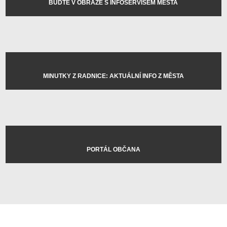
BUĎTE V OBRAZE S INFOSERVISEM MĚSTA
MINUTKY Z RADNICE: AKTUÁLNÍ INFO Z MĚSTA
PORTÁL OBČANA