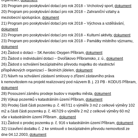
organizací,
dokument
19) Program pro poskytování dotací pro rok 2018 – Vrcholový sport,
dokument
20) Program pro poskytování dotací pro rok 2018 – Zahraniční vztahy a
meziobecní spolupráce,
dokument
21) Program pro poskytování dotací pro rok 2018 – Výchova a vzdělávání,
dokument
22) Program pro poskytování dotací pro rok 2018 – Kulturní aktivity,
dokument
23) Program pro poskytování dotací pro rok 2018 – Památky místního významu,
dokument
24) Žádost o dotaci – SK Aerobic Oxygen Příbram,
dokument
25) Žádost o individuální dotaci – Dvořákovo Příbramsko, z. ú.,
dokument
26) Žádost o schválení bezúplatného převodu majetku do vlastnictví
příspěvkových organizací – školních jídelen,
dokument
27) Návrh na schválení zástavní smlouvy o zřízení zástavního práva
k nemovitostem na projekt realizovaný pod názvem B. j. 23 PB - KODUS Příbram,
dokument
28) Posouzení záměru prodeje budov v majetku města,
dokument
29) Výkup pozemků v katastrálním území Příbram,
dokument
30) Prodej části části pozemku p. č. 467/11 o výměře 3 m2 z celkové výměry 102
m2 a části části pozemku p. č. 467/29 o výměře 2 m2 z celkové výměry 60 m2
vše v katastrálním území Příbram ,
dokument
31) Žádost o prodej pozemku p. č. 916 v katastrálním území Příbram,
dokument
32) Uzavření dodatku č. 2 ke smlouvě o bezúplatném převodu nemovitostí ze
dne 04.12.2003,
dokument