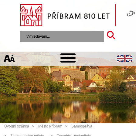
Úvodní stránka
Město Příbram
Samospráva