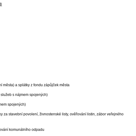
28
í města) a splátky z fondu zápůjček města
dy služeb s nájmem spojených)
ájmem spojených)
 za stavební povolení, živnostenské listy, ověřování listin, zábor veřejného
raňování komunálního odpadu