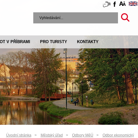
VOT V PŘÍBRAMI
PRO TURISTY
KONTAKTY
Úvodní stránka
Městský úřad
Odbory MěÚ
Odbor ekonomický