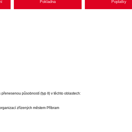
ní
Pokladna
Poplatky
enesenou působností (typ II) v těchto oblastech:
a organizací zřízených městem Příbram