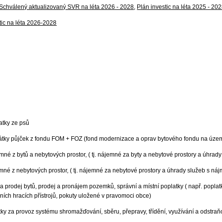
Schválený aktualizovaný SVR na léta 2026 - 2028
,
Plán investic na léta 2025 - 20
tic na léta 2026-2028
atky ze psů
plátky půjček z fondu FOM + FOZ (fond modernizace a oprav bytového fondu na územ
mné z bytů a nebytových prostor, ( tj. nájemné za byty a nebytové prostory a úhra
emné z nebytových prostor, ( tj. nájemné za nebytové prostory a úhrady služeb s n
a prodej bytů, prodej a pronájem pozemků, správní a místní poplatky ( např. poplatky
rních hracích přístrojů, pokuty uložené v pravomoci obce)
atky za provoz systému shromažďování, sběru, přepravy, třídění, využívání a odst