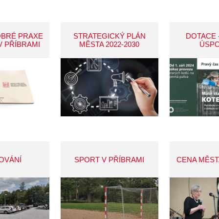
OBRÉ PRAXE
STRATEGICKÝ PLÁN
DOTACE 
V PŘÍBRAMI
MĚSTA 2022-2030
ÚSP
OVÁNÍ
SPORT V PŘÍBRAMI
CENA MĚST