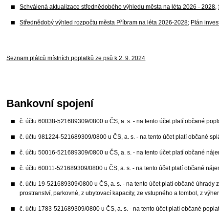
Schválená aktualizace střednědobého výhledu města na léta 2026 - 2028
,
Střednědobý výhled rozpočtu města Příbram na léta 2026-2028
;
Plán inves
Seznam plátců místních poplatků ze psů k 2. 9. 2024
Bankovní spojení
č. účtu 60038-521689309/0800 u ČS, a. s. - na tento účet platí občané popl
č. účtu 981224-521689309/0800 u ČS, a. s. - na tento účet platí občané s
č. účtu 50016-521689309/0800 u ČS, a. s. - na tento účet platí občané náje
č. účtu 60011-521689309/0800 u ČS, a. s. - na tento účet platí občané náj
č. účtu 19-521689309/0800 u ČS, a. s. - na tento účet platí občané úhrady z
prostranství, parkovné, z ubytovací kapacity, ze vstupného a tombol, z výhe
č. účtu 1783-521689309/0800 u ČS, a. s. - na tento účet platí občané popl