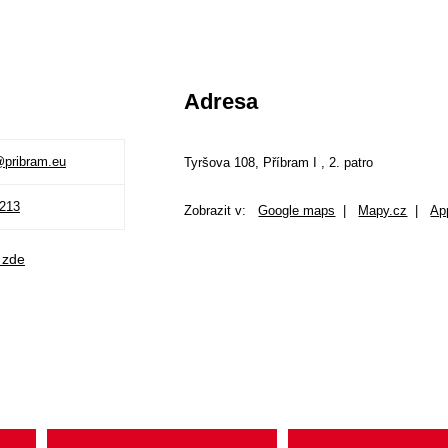
Adresa
pribram.eu
Tyršova 108, Příbram I , 2. patro
 213
Zobrazit v:
Google maps
|
Mapy.cz
|
Ap
 zde