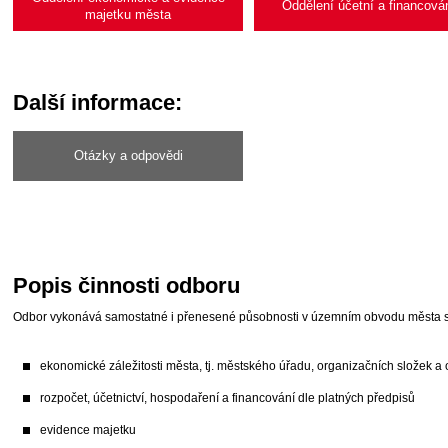
Oddělení účetní a financová
majetku města
Další informace:
Otázky a odpovědi
Popis činnosti odboru
Odbor vykonává samostatné i přenesené působnosti v územním obvodu města s př
ekonomické záležitosti města, tj. městského úřadu, organizačních složek 
rozpočet, účetnictví, hospodaření a financování dle platných předpisů
evidence majetku