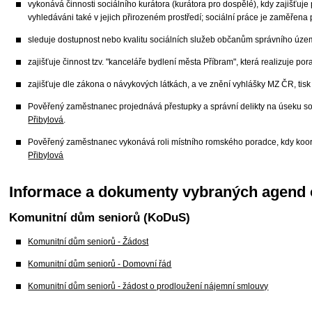
vykonává činnosti sociálního kurátora (kurátora pro dospělé), kdy zajišťuje
vyhledáváni také v jejich přirozeném prostředí; sociální práce je zaměřena
sleduje dostupnost nebo kvalitu sociálních služeb občanům správního územ
zajišťuje činnost tzv. "kanceláře bydlení města Příbram", která realizuje 
zajišťuje dle zákona o návykových látkách, a ve znění vyhlášky MZ ČR, tisk 
Pověřený zaměstnanec projednává přestupky a správní delikty na úseku soc
Přibylová
.
Pověřený zaměstnanec vykonává roli místního romského poradce, kdy koordi
Přibylová
Informace a dokumenty vybraných agend 
Komunitní dům seniorů (KoDuS)
Komunitní dům seniorů - Žádost
Komunitní dům seniorů - Domovní řád
Komunitní dům seniorů - žádost o prodloužení nájemní smlouvy