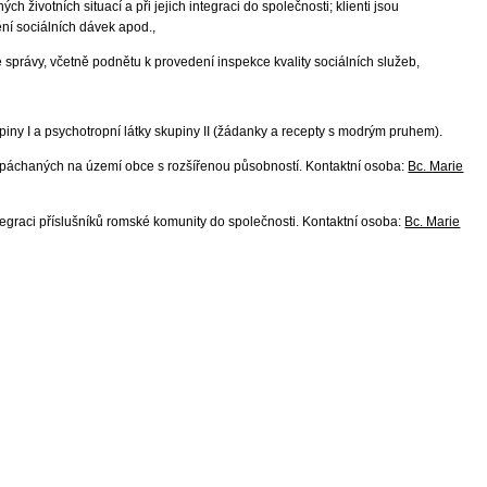
životních situací a při jejich integraci do společnosti; klienti jsou
ění sociálních dávek apod.,
správy, včetně podnětu k provedení inspekce kvality sociálních služeb,
upiny I a psychotropní látky skupiny II (žádanky a recepty s modrým pruhem).
 spáchaných na území obce s rozšířenou působností. Kontaktní osoba:
Bc. Marie
graci příslušníků romské komunity do společnosti. Kontaktní osoba:
Bc. Marie