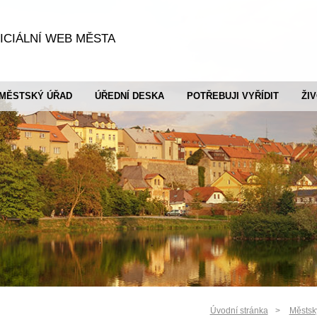
ICIÁLNÍ WEB MĚSTA
MĚSTSKÝ ÚŘAD
ÚŘEDNÍ DESKA
POTŘEBUJI VYŘÍDIT
ŽI
Úvodní stránka
Městsk