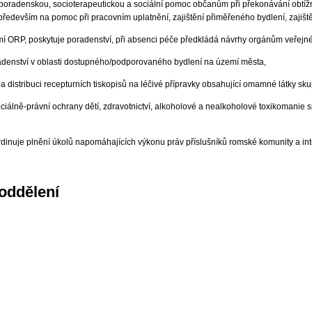
 poradenskou, socioterapeutickou a sociální pomoc občanům při překonávání obtížných 
 především na pomoc při pracovním uplatnění, zajištění přiměřeného bydlení, zajišt
í ORP, poskytuje poradenství, při absenci péče předkládá návrhy orgánům veřejné 
poradenství v oblasti dostupného/podporovaného bydlení na území města,
a distribuci recepturních tiskopisů na léčivé přípravky obsahující omamné látky sk
iálně-právní ochrany dětí, zdravotnictví, alkoholové a nealkoholové toxikomanie
nuje plnění úkolů napomáhajících výkonu práv příslušníků romské komunity a inte
oddělení