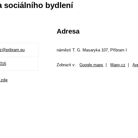
a sociálního bydlení
Adresa
z@pribram.eu
náměstí T. G. Masaryka 107, Příbram I
 316
Zobrazit v:
Google maps
|
Mapy.cz
|
Ap
 zde