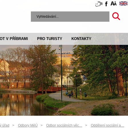
VOT V PŘÍBRAMI
PRO TURISTY
KONTAKTY
ý úřad
Odbory MěÚ
Odbor sociálních věc…
Oddělení sociální a…