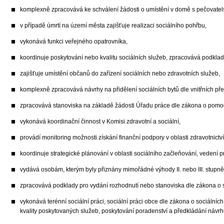
komplexně zpracovává ke schválení žádosti o umístění v domě s pečovatel
v případě úmrtí na území města zajišťuje realizaci sociálního pohřbu,
vykonává funkci veřejného opatrovníka,
koordinuje poskytování nebo kvalitu sociálních služeb, zpracovává podklad
zajišťuje umístění občanů do zařízení sociálních nebo zdravotních služeb,
komplexně zpracovává návrhy na přidělení sociálních bytů dle vnitřních před
zpracovává stanoviska na základě žádosti Úřadu práce dle zákona o pomoc
vykonává koordinační činnost v Komisi zdravotní a sociální,
provádí monitoring možnosti získání finanční podpory v oblasti zdravotnictví
koordinuje strategické plánování v oblasti sociálního začleňování, vedení p
vydává osobám, kterým byly přiznány mimořádné výhody II. nebo III. stupn
zpracovává podklady pro vydání rozhodnutí nebo stanoviska dle zákona o s
vykonává terénní sociální práci, sociální práci obce dle zákona o sociální
kvality poskytovaných služeb, poskytování poradenství a předkládání návrhů 