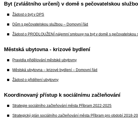
Byt (zvláštního určení) v domě s pečovatelskou služb
Žádost o byt v DPS
Dům s pečovatelskou službou – Domovní řád
Žádost o PRODLOUŽENÍ
nájemní smlouvy
na byt v domě s pečovatelskou
Městská ubytovna - krizové bydlení
Pravidla přidělování městské ubytovny
Městská ubytovna – krizové bydlení – Domovní řád
Žádost o přidělení ubytovny
Koordinovaný přístup k sociálnímu začleňování
Strategie sociálního začleňování města Příbram 2022-2025
Strategický plán sociálního začleňování města Příbram pro období 2018-2