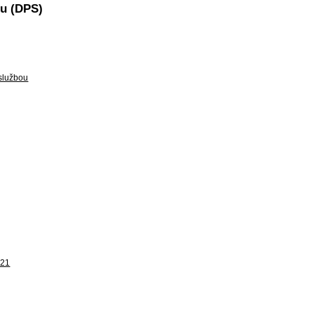
ou (DPS)
 službou
021