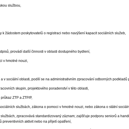
skou službou,
y k žádostem poskytovatelů o registraci nebo navýšení kapacit sociálních služeb,
pisů, provádí další činnosti v oblasti dostupného bydlení,
i v hmotné nouzi,
 a v sociální oblasti, podílí se na administrativním zpracování odborných podkladů p
racovních skupin, projektového poradenství v této oblasti,
ě průkaz ZTP a ZTP/P,
ociálních službách, zákona o pomoci v hmotné nouzi, nebo zákona o státní sociál
ch službách, zpracovává standardizovaný záznam; zajišťuje podporu seniorů a handic
preventivních aktivit nebo na přijetí opatření,