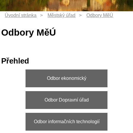
Odbory MěÚ
Přehled
Odbor ekonomický
Odbor Dopravní úřad
Odbor informačních technologií
Odbor investic a rozvoje města
Odbor komunikace a cestovního
ruchu