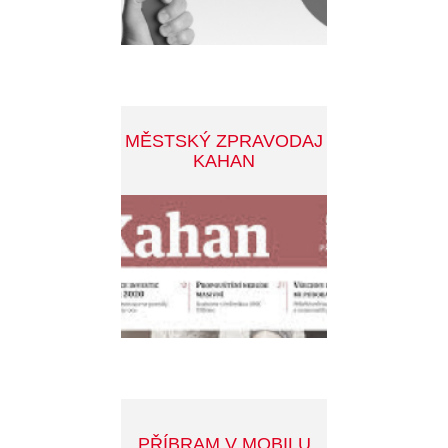
INFOSERVIS
bližší informace
© 2026 Město Příbram. Všechna práva vyhrazena.
Developed by:
Smartim
Mapa stránek