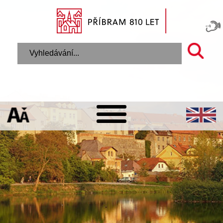
Úvodní stránka
Městský úřad
Odbory MěÚ