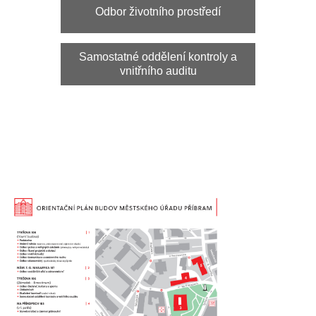
Počet zobrazení: 432894 | 100006 | Aktualizováno: 04. 07.
2023
NEPŘEHLÉDNĚTE