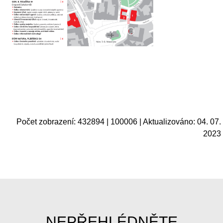
REZERVAČNÍ SYSTÉM
BUĎTE V OBRAZE S INFOSERVISEM MĚSTA
MINUTKY Z RADNICE: AKTUÁLNÍ INFO Z MĚSTA