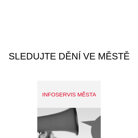
Tyršova 108, 261 01 Příbram
E-podatelna@pribram.eu
Tel: +420 318 402 211
ID datové schránky: 2ebbrqu
Ochrana osobních údajů
|
Cookies
Prohlášení o přístupnosti