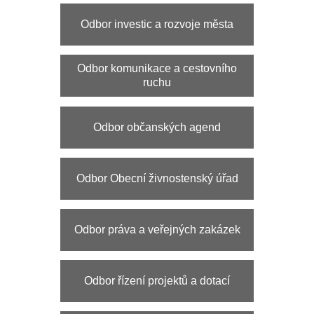
Odbor občanských agend
Odbor Obecní živnostenský úřad
Odbor práva a veřejných zakázek
Odbor řízení projektů a dotací
Odbor silničního hospodářství
Odbor sociálních věcí a
zdravotnictví
Odbor správy majetku
Odbor Stavební úřad a územní
plánování