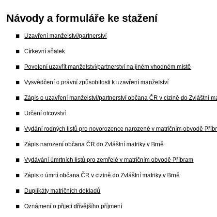
Návody a formuláře ke stažení
Uzavření manželství/partnerství
Církevní sňatek
Povolení uzavřít manželství/partnerství na jiném vhodném místě
Vysvědčení o právní způsobilosti k uzavření manželství
Zápis o uzavření manželství/partnerství občana ČR v cizině do Zvláštní ma
Určení otcovství
Vydání rodných listů pro novorozence narozené v matričním obvodě Pří
Zápis narození občana ČR do Zvláštní matriky v Brně
Vydávání úmrtních listů pro zemřelé v matričním obvodě Příbram
Zápis o úmrtí občana ČR v cizině do Zvláštní matriky v Brně
Duplikáty matričních dokladů
Oznámení o přijetí dřívějšího příjmení