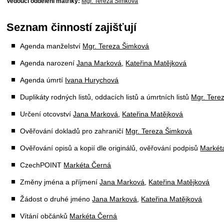
Vedoucí oddělení matriky:
Mgr. Tereza Šimková
Seznam činností zajišťují
Agenda manželství
Mgr. Tereza Šimková
Agenda narození
Jana Marková
,
Kateřina Matějková
Agenda úmrtí
Ivana Hurychová
Duplikáty rodných listů, oddacích listů a úmrtních listů
Mgr. Tere
Určení otcovství
Jana Marková
,
Kateřina Matějková
Ověřování dokladů pro zahraničí
Mgr. Tereza Šimková
Ověřování opisů a kopií dle originálů, ověřování podpisů
Markét
CzechPOINT
Markéta Černá
Změny jména a příjmení
Jana Marková
,
Kateřina Matějková
Žádost o druhé jméno
Jana Marková
,
Kateřina Matějková
Vítání občánků
Markéta Černá