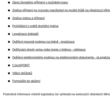
Zápis ženského příjmení v mužském tvaru
Změna příjmení po rozvodu manželství po prošlé lhůtě na předchozí příj
Změna jména a příjmení
Prohlášení o volbě druhého jména
Legalizace dokladů
Ověření pravosti podpisu na listině - legalizace
Ověřování shody opisu nebo kopie s listinou - vidimace
Ověření elektronického podpisu na elektronickém dokumentu - eLegaliz
CzechPOINT
Vítání občánků
Formuláře ke stažení
Podrobné informace včetně legislativy lze vyhledat na webových stránkách Minis