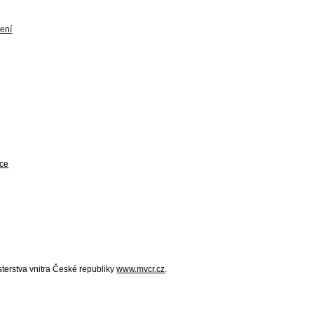
mení
ace
terstva vnitra České republiky
www.mvcr.cz
.