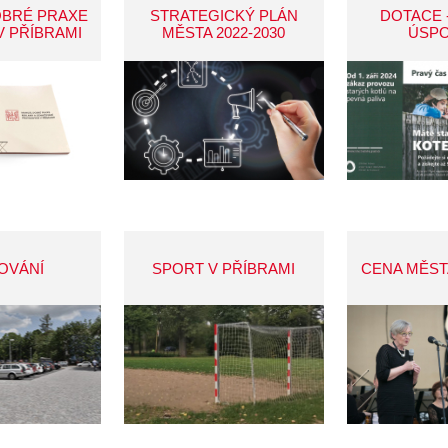
OBRÉ PRAXE
STRATEGICKÝ PLÁN
DOTACE 
V PŘÍBRAMI
MĚSTA 2022-2030
ÚSP
OVÁNÍ
SPORT V PŘÍBRAMI
CENA MĚST