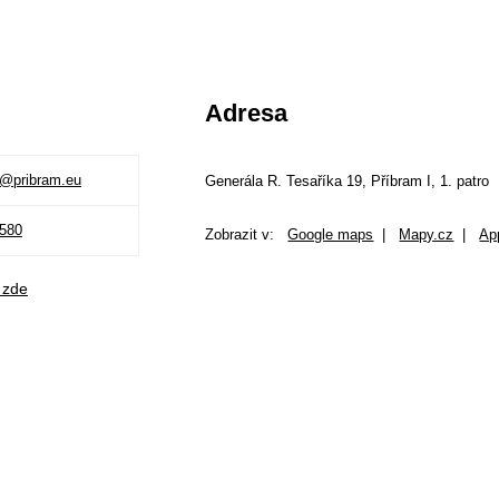
Adresa
@pribram.eu
Generála R. Tesaříka 19, Příbram I, 1. patro
 580
Zobrazit v:
Google maps
|
Mapy.cz
|
Ap
 zde