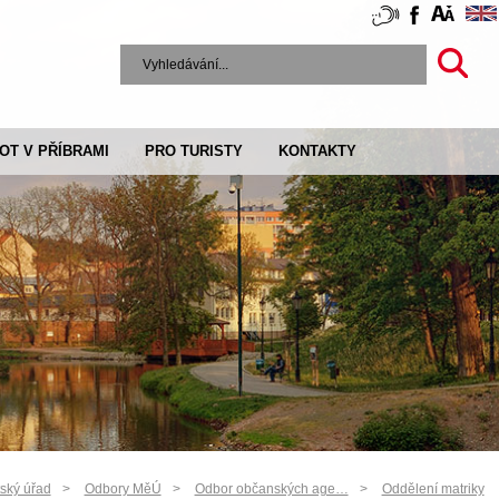
VOT V PŘÍBRAMI
PRO TURISTY
KONTAKTY
ský úřad
Odbory MěÚ
Odbor občanských age…
Oddělení matriky