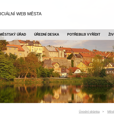
ICIÁLNÍ WEB MĚSTA
MĚSTSKÝ ÚŘAD
ÚŘEDNÍ DESKA
POTŘEBUJI VYŘÍDIT
ŽI
Úvodní stránka
Měst