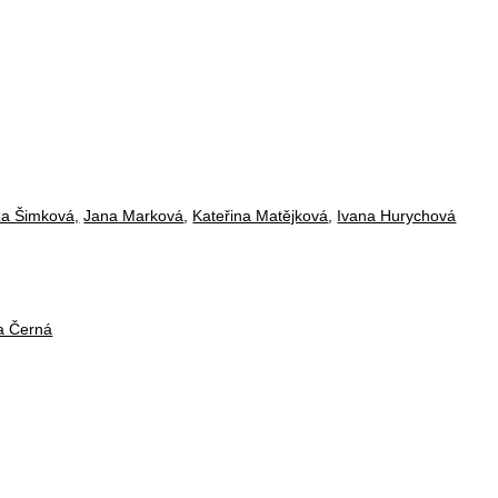
za Šimková,
Jana Marková
,
Kateřina Matějková
,
Ivana Hurychová
a Černá